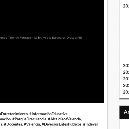
20
20
20
20
20
20
nEntretenimiento
,
#InformaciónEducativa
,
mación
,
#ParqueDraculandia
,
#AlcaldíadeValencia
,
as
,
#Docentes
,
#Valencia
,
#DiversosEntesPúblicos
,
#Indeval