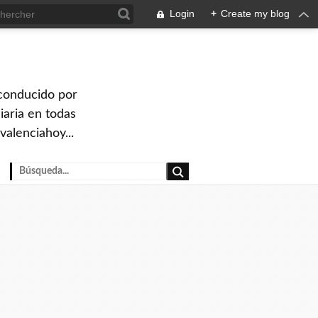
Login
+
Create my blog
 conducido por
iaria en todas
valenciahoy...