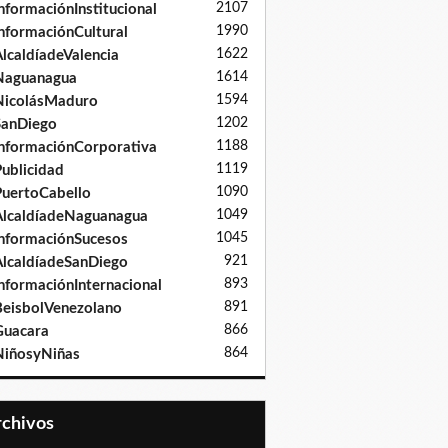
2107
nformaciónInstitucional
1990
nformaciónCultural
1622
lcaldíadeValencia
1614
Naguanagua
1594
NicolásMaduro
1202
SanDiego
1188
nformaciónCorporativa
1119
ublicidad
1090
uertoCabello
1049
lcaldíadeNaguanagua
1045
nformaciónSucesos
921
lcaldíadeSanDiego
893
nformaciónInternacional
891
eisbolVenezolano
866
Guacara
864
iñosyNiñas
Archivos