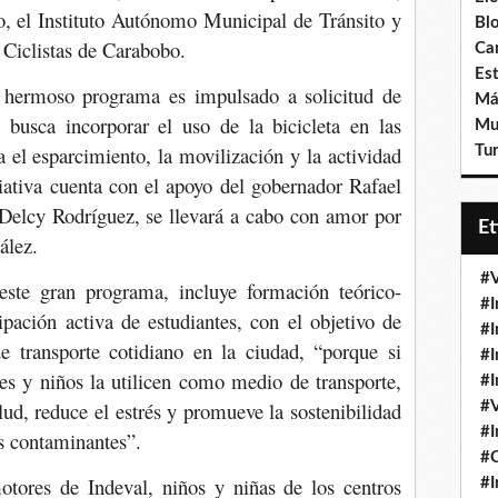
o, el Instituto Autónomo Municipal de Tránsito y
Bl
 Ciclistas de Carabobo.
Ca
Est
e hermoso programa es impulsado a solicitud de
Má
y busca incorporar el uso de la bicicleta en las
Mu
 el esparcimiento, la movilización y la actividad
Tur
iciativa cuenta con el apoyo del gobernador Rafael
 Delcy Rodríguez, se llevará a cabo con amor por
E
ález.
#V
ste gran programa, incluye formación teórico-
#I
ipación activa de estudiantes, con el objetivo de
#I
e transporte cotidiano en la ciudad, “porque si
#I
s y niños la utilicen como medio de transporte,
#I
lud, reduce el estrés y promueve la sostenibilidad
#V
#I
es contaminantes”.
#
ores de Indeval, niños y niñas de los centros
#I