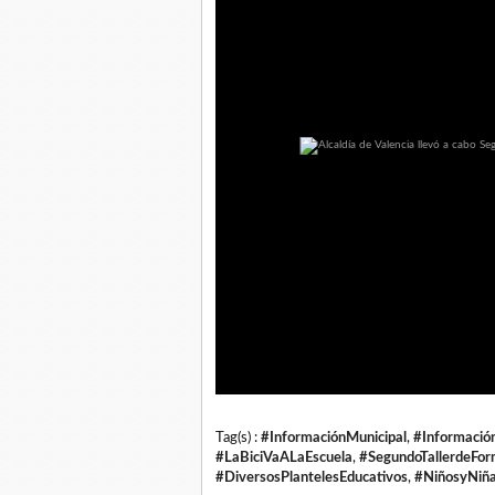
Tag(s) :
#InformaciónMunicipal
,
#Informació
#LaBiciVaALaEscuela
,
#SegundoTallerdeFor
#DiversosPlantelesEducativos
,
#NiñosyNiñ