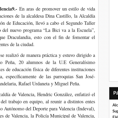
lencia9.-
En aras de promover un estilo de vida
ciones de la alcaldesa Dina Castillo, la Alcaldía
ción de Educación, llevó a cabo el Segundo Taller
o del nuevo programa “La Bici va a la Escuela”,
que Draculandia, esto con el fin de fomentar el
entes de la ciudad.
se realizó de manera práctica y estuvo dirigido a
no Peña, 20 alumnos de la U.E Generalísimo
s de educación física de diferentes instituciones
a, específicamente de las parroquias San José-
andelaria, Rafael Urdaneta y Miguel Peña.
caldía de Valencia, Hendric González, enfatizó el
del trabajo en equipo, al reunir a distintos entes
Al
tuto Autónomo del Deporte para Valencia (Indeval),
Su
s de Valencia, la Policía Municipal de Valencia,
El