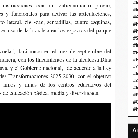
#I
on instrucciones con un entrenamiento previo,
#I
s y funcionales para activar las articulaciones,
#A
 lateral, zig -zag, sentadillas, cuatro esquinas,
#
er uso de la bicicleta en los espacios del parque
#
#
#I
uela", dará inicio en el mes de septiembre del
#P
manera, con los lineamientos de la alcaldesa Dina
#P
cava, y el Gobierno nacional, de acuerdo a la Ley
#A
#I
ndes Transformaciones 2025-2030, con el objetivo
#A
 niños y niñas de los centros educativos del
#I
 de educación básica, media y diversificada.
#B
#
#N