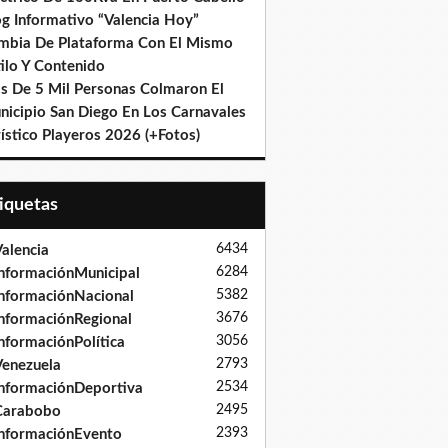
og Informativo “Valencia Hoy”
mbia De Plataforma Con El Mismo
ilo Y Contenido
s De 5 Mil Personas Colmaron El
nicipio San Diego En Los Carnavales
ístico Playeros 2026 (+Fotos)
tiquetas
6434
alencia
6284
nformaciónMunicipal
5382
nformaciónNacional
3676
nformaciónRegional
3056
nformaciónPolítica
2793
enezuela
2534
nformaciónDeportiva
2495
Carabobo
2393
nformaciónEvento