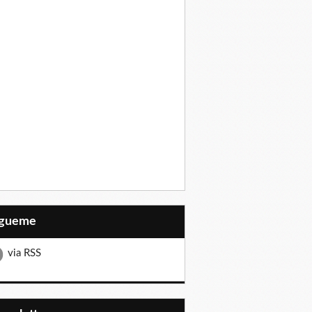
Sígueme
via RSS