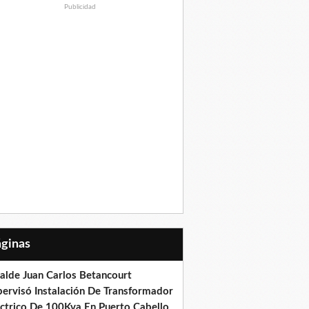
Publicidad
Páginas
calde Juan Carlos Betancourt
pervisó Instalación De Transformador
éctrico De 100Kva En Puerto Cabello