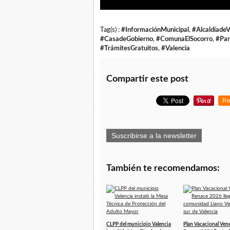
Tag(s) :
#InformaciónMunicipal
,
#AlcaldíadeV
#CasadeGobierno
,
#ComunaElSocorro
,
#Par
#TrámitesGratuitos
,
#Valencia
Compartir este post
Re
Suscribirse a la newsletter
También te recomendamos:
CLPP del municipio Valencia
Plan Vacacional Ven