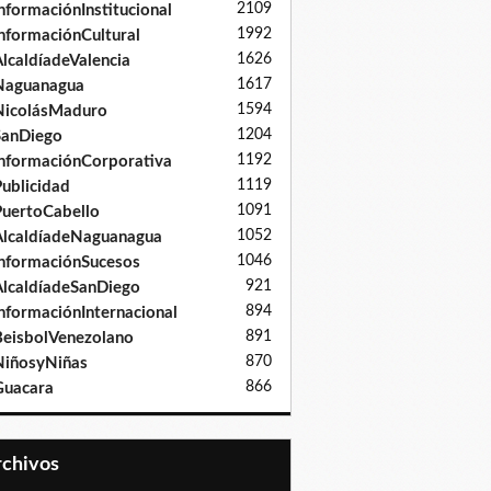
2109
nformaciónInstitucional
1992
nformaciónCultural
1626
lcaldíadeValencia
1617
Naguanagua
1594
NicolásMaduro
1204
SanDiego
1192
nformaciónCorporativa
1119
ublicidad
1091
uertoCabello
1052
lcaldíadeNaguanagua
1046
nformaciónSucesos
921
lcaldíadeSanDiego
894
nformaciónInternacional
891
eisbolVenezolano
870
iñosyNiñas
866
Guacara
Archivos