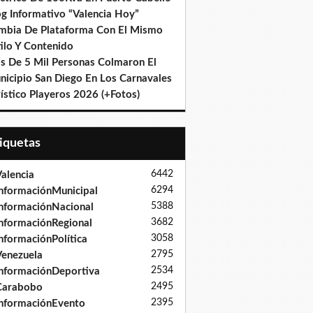
og Informativo “Valencia Hoy”
mbia De Plataforma Con El Mismo
ilo Y Contenido
s De 5 Mil Personas Colmaron El
nicipio San Diego En Los Carnavales
ístico Playeros 2026 (+Fotos)
tiquetas
6442
alencia
6294
nformaciónMunicipal
5388
nformaciónNacional
3682
nformaciónRegional
3058
nformaciónPolítica
2795
enezuela
2534
nformaciónDeportiva
2495
Carabobo
2395
nformaciónEvento