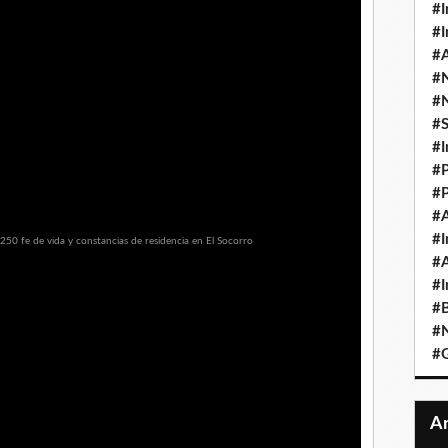
#I
#I
#A
#
#
#
#I
#P
#P
#A
#I
#A
#I
#B
#N
#