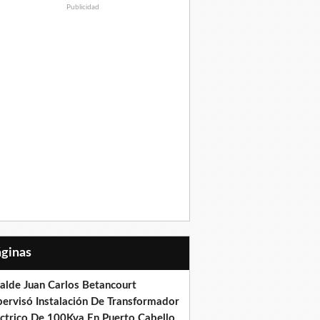
Publicidad
Páginas
calde Juan Carlos Betancourt
pervisó Instalación De Transformador
éctrico De 100Kva En Puerto Cabello