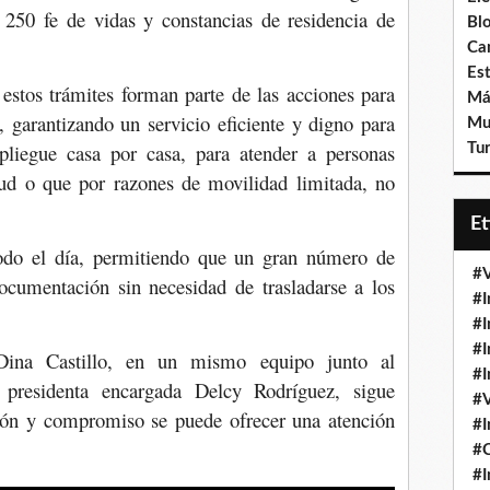
a 250 fe de vidas y constancias de residencia de
Bl
Ca
Est
 estos trámites forman parte de las acciones para
Má
o, garantizando un servicio eficiente y digno para
Mu
pliegue casa por casa, para atender a personas
Tur
ud o que por razones de movilidad limitada, no
E
todo el día, permitiendo que un gran número de
#V
documentación sin necesidad de trasladarse a los
#I
#I
#I
Dina Castillo, en un mismo equipo junto al
#I
presidenta encargada Delcy Rodríguez, sigue
#V
ón y compromiso se puede ofrecer una atención
#I
#
#I