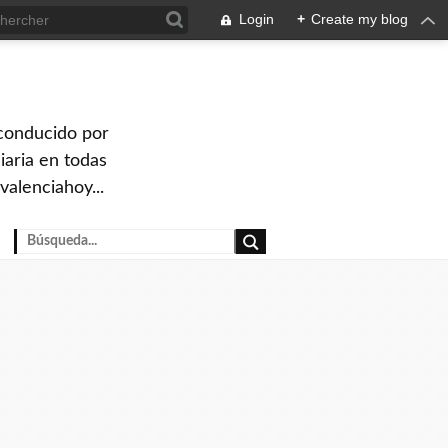
Login
+
Create my blog
 conducido por
iaria en todas
valenciahoy...