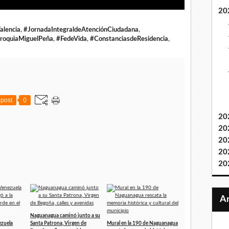
20
alencia
,
#JornadaIntegraldeAtenciónCiudadana
,
roquiaMiguelPeña
,
#FedeVida
,
#ConstanciasdeResidencia
,
post
0
20
20
20
20
20
Naguanagua caminó junto a su
ezuela
Santa Patrona, Virgen de
Mural en la 190 de Naguanagua