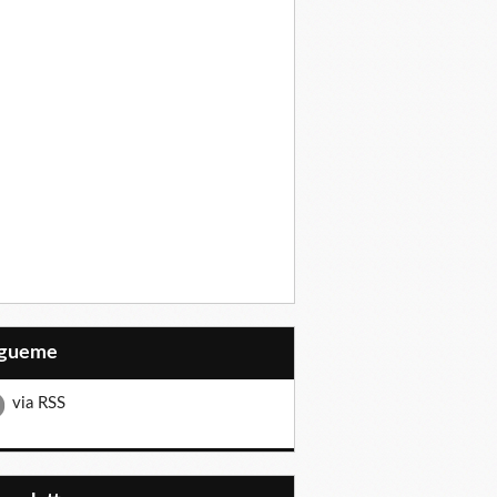
Sígueme
via RSS