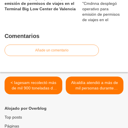
emisión de permisos de viajes en el
Terminal Big Low Center de Valencia
Comentarios
Añade un comentario
< Iagesam recolectó más
Alcaldía atendió a más de
de mil 900 toneladas de
mil personas durante
desechos sólidos en
primeras cuatro jornadas
Libertador durante el mes
del programa “Naguanagua
de abril 2026
Más Social” >
Alojado por Overblog
Top posts
Páginas