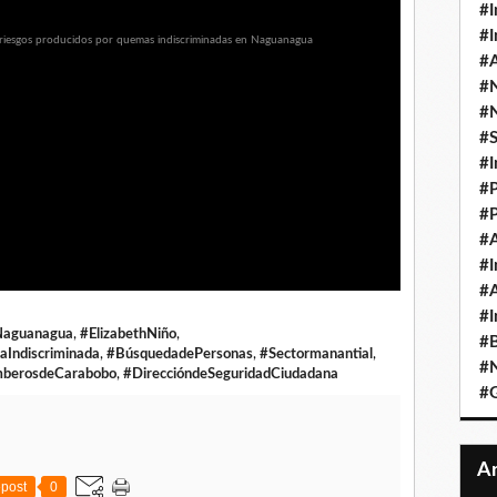
#I
#I
#A
#
#
#
#I
#P
#P
#A
#I
#A
#I
Naguanagua
,
#ElizabethNiño
,
#B
Indiscriminada
,
#BúsquedadePersonas
,
#Sectormanantial
,
#N
berosdeCarabobo
,
#DireccióndeSeguridadCiudadana
#
post
0