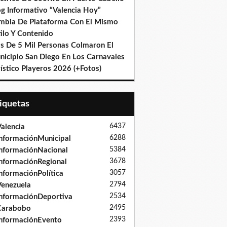
og Informativo “Valencia Hoy”
mbia De Plataforma Con El Mismo
ilo Y Contenido
s De 5 Mil Personas Colmaron El
nicipio San Diego En Los Carnavales
ístico Playeros 2026 (+Fotos)
tiquetas
6437
alencia
6288
nformaciónMunicipal
5384
nformaciónNacional
3678
nformaciónRegional
3057
nformaciónPolítica
2794
enezuela
2534
nformaciónDeportiva
2495
Carabobo
2393
nformaciónEvento