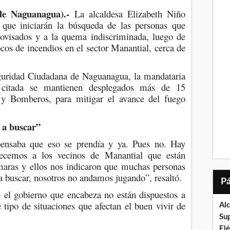
de Naguanagua).-
La alcaldesa Elizabeth Niño
 que iniciarán la búsqueda de las personas que
rovisados y a la quema indiscriminada, luego de
cos de incendios en el sector Manantial, cerca de
uridad Ciudadana de Naguanagua, la mandataria
 citada se mantienen desplegados más de 15
l y Bomberos, para mitigar el avance del fuego
 a buscar”
nsaba que eso se prendía y ya. Pues no. Hay
ecemos a los vecinos de Manantial que están
ámaras y ellos nos indicaron que muchas personas
 buscar, nosotros no andamos jugando”, resaltó.
e el gobierno que encabeza no están dispuestos a
 tipo de situaciones que afectan el buen vivir de
Al
Su
El