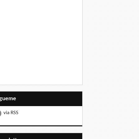
Sígueme
via RSS