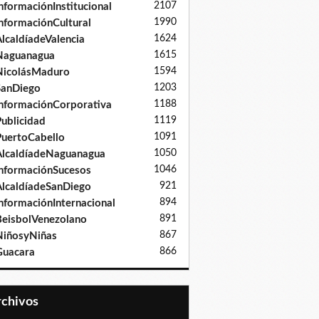
2107
nformaciónInstitucional
1990
nformaciónCultural
1624
lcaldíadeValencia
1615
Naguanagua
1594
NicolásMaduro
1203
SanDiego
1188
nformaciónCorporativa
1119
ublicidad
1091
uertoCabello
1050
lcaldíadeNaguanagua
1046
nformaciónSucesos
921
lcaldíadeSanDiego
894
nformaciónInternacional
891
eisbolVenezolano
867
iñosyNiñas
866
Guacara
Archivos