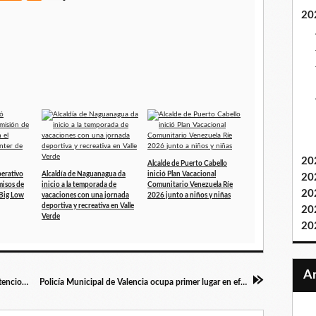
20
20
Alcalde de Puerto Cabello
erativo
Alcaldía de Naguanagua da
inició Plan Vacacional
20
misos de
inicio a la temporada de
Comunitario Venezuela Ríe
20
 Big Low
vacaciones con una jornada
2026 junto a niños y niñas
deportiva y recreativa en Valle
20
Verde
20
Bomberos de Libertador realizaron unas 695 atenciones en diversas comunidades durante abril 2026
Policía Municipal de Valencia ocupa primer lugar en efectividad operacional en Venezuela en abril 2026