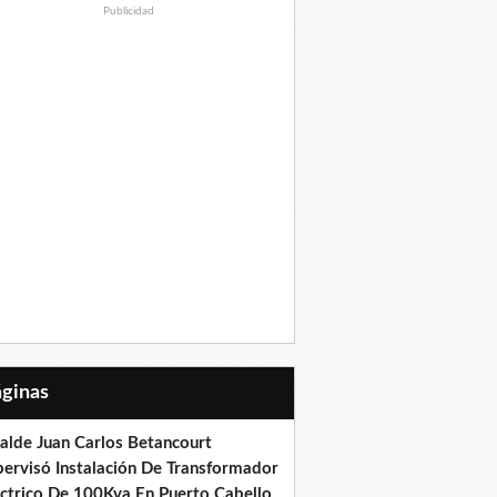
Publicidad
Páginas
calde Juan Carlos Betancourt
pervisó Instalación De Transformador
éctrico De 100Kva En Puerto Cabello