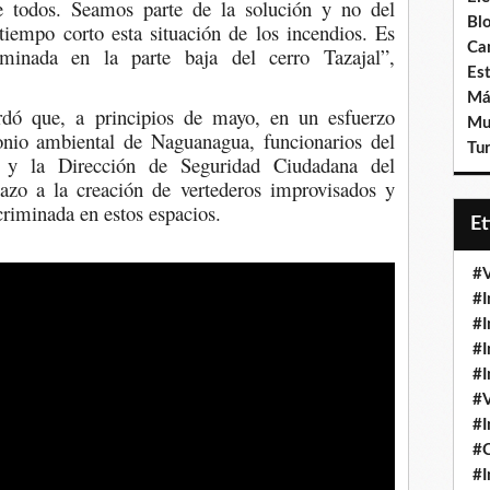
e todos. Seamos parte de la solución y no del
Bl
tiempo corto esta situación de los incendios. Es
Ca
minada en la parte baja del cerro Tazajal”,
Est
Má
rdó que, a principios de mayo, en un esfuerzo
Mu
onio ambiental de Naguanagua, funcionarios del
Tur
y la Dirección de Seguridad Ciudadana del
azo a la creación de vertederos improvisados y
criminada en estos espacios.
E
#V
#I
#I
#I
#I
#V
#I
#
#I