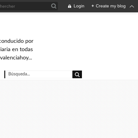
Login
+
Create my blog
 conducido por
iaria en todas
valenciahoy...