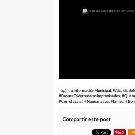
Tag(s) :
#InformaciónMunicipal
,
#Alcaldíade
#BasuraEnVertederosImprovisados
,
#Quema
#CerroTazajal
,
#Naguanagua
,
#Iamec
,
#Bom
Compartir este post
Re