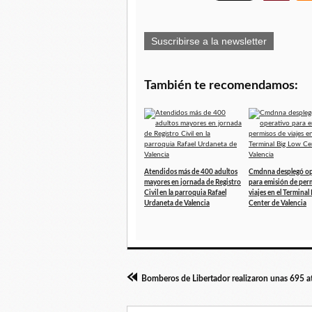
Suscribirse a la newsletter
También te recomendamos:
Atendidos más de 400 adultos
Cmdnna desplegó op
mayores en jornada de Registro
para emisión de per
Civil en la parroquia Rafael
viajes en el Terminal
Urdaneta de Valencia
Center de Valencia