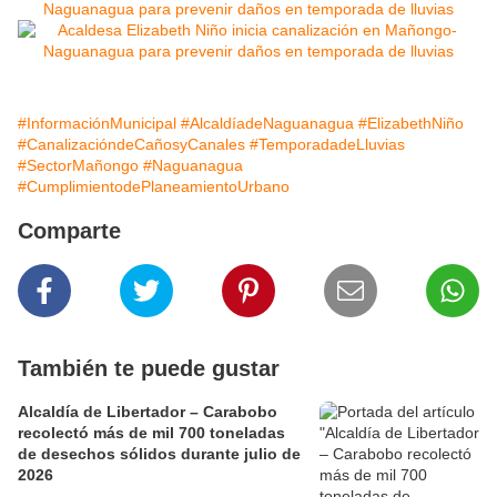
#InformaciónMunicipal
#AlcaldíadeNaguanagua
#ElizabethNiño
#CanalizacióndeCañosyCanales
#TemporadadeLluvias
#SectorMañongo
#Naguanagua
#CumplimientodePlaneamientoUrbano
Comparte
También te puede gustar
Alcaldía de Libertador – Carabobo
recolectó más de mil 700 toneladas
de desechos sólidos durante julio de
2026