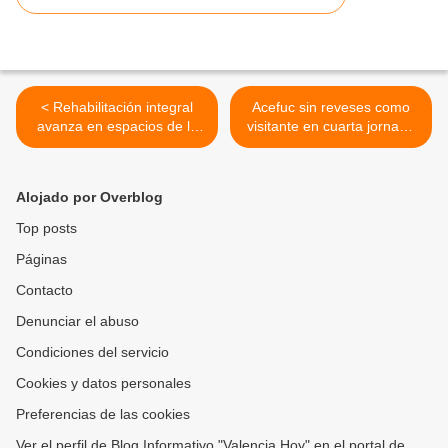
< Rehabilitación integral
Acefuc sin reveses como
avanza en espacios de la
visitante en cuarta jornada
Maternidad María Ibarra de
de Copa Duo Apertura
Libertador – Carabobo
2026 >
Alojado por Overblog
Top posts
Páginas
Contacto
Denunciar el abuso
Condiciones del servicio
Cookies y datos personales
Preferencias de las cookies
Ver el perfil de Blog Informativo "Valencia Hoy" en el portal de