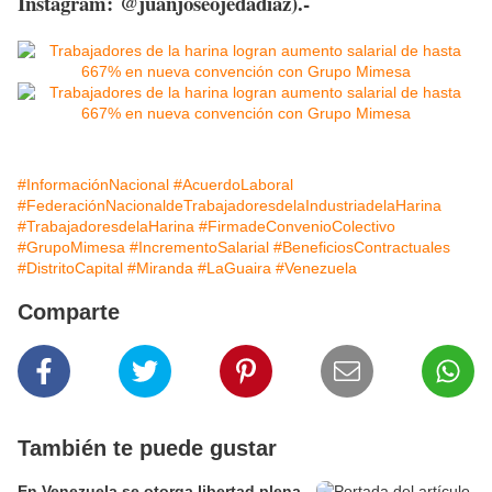
Instagram: @juanjoseojedadiaz).-
#InformaciónNacional
#AcuerdoLaboral
#FederaciónNacionaldeTrabajadoresdelaIndustriadelaHarina
#TrabajadoresdelaHarina
#FirmadeConvenioColectivo
#GrupoMimesa
#IncrementoSalarial
#BeneficiosContractuales
#DistritoCapital
#Miranda
#LaGuaira
#Venezuela
Comparte
También te puede gustar
En Venezuela se otorga libertad plena