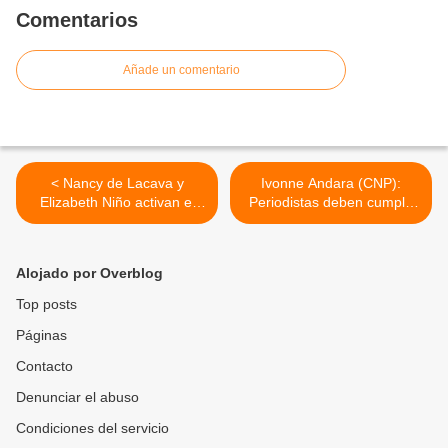
Comentarios
Añade un comentario
< Nancy de Lacava y
Ivonne Andara (CNP):
Elizabeth Niño activan el
Periodistas deben cumplir
plan Segunda Mano con
con la agremiación y el
Propósito” en Naguanagua
ejercicio de la Ley >
Alojado por Overblog
Top posts
Páginas
Contacto
Denunciar el abuso
Condiciones del servicio