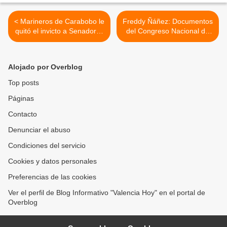
< Marineros de Carabobo le
Freddy Ñáñez: Documentos
quitó el invicto a Senadores
del Congreso Nacional de
de Caracas en el Estadio
las Causas Comunes por la
Universitario
Madre Tierra son un
mandato >
Alojado por Overblog
Top posts
Páginas
Contacto
Denunciar el abuso
Condiciones del servicio
Cookies y datos personales
Preferencias de las cookies
Ver el perfil de Blog Informativo "Valencia Hoy" en el portal de
Overblog