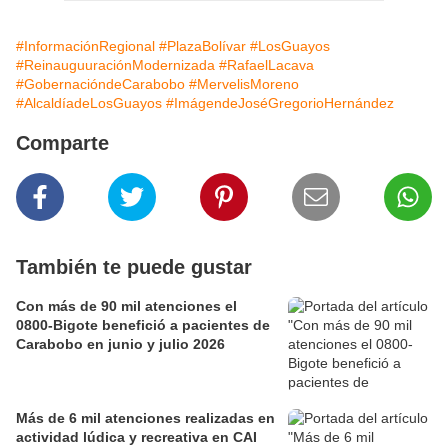
#InformaciónRegional
#PlazaBolívar
#LosGuayos
#ReinauguuraciónModernizada
#RafaelLacava
#GobernacióndeCarabobo
#MervelisMoreno
#AlcaldíadeLosGuayos
#ImágendeJoséGregorioHernández
Comparte
También te puede gustar
Con más de 90 mil atenciones el
0800-Bigote benefició a pacientes de
Carabobo en junio y julio 2026
Más de 6 mil atenciones realizadas en
actividad lúdica y recreativa en CAI