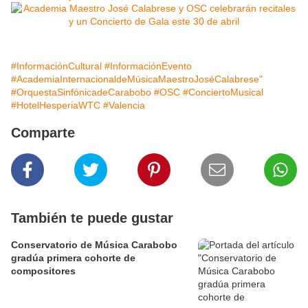
#InformaciónCultural
#InformaciónEvento
#AcademiaInternacionaldeMúsicaMaestroJoséCalabrese"
#OrquestaSinfónicadeCarabobo
#OSC
#ConciertoMusical
#HotelHesperiaWTC
#Valencia
Comparte
También te puede gustar
Conservatorio de Música Carabobo
gradúa primera cohorte de
compositores