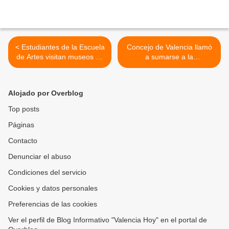
< Estudiantes de la Escuela
Concejo de Valencia llamó
de Artes visitan museos en
a sumarse a la
Caracas en representación
peregrinación nacional por
de la UAM
una Venezuela sin
sanciones y en paz >
Alojado por Overblog
Top posts
Páginas
Contacto
Denunciar el abuso
Condiciones del servicio
Cookies y datos personales
Preferencias de las cookies
Ver el perfil de Blog Informativo "Valencia Hoy" en el portal de