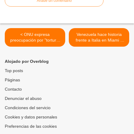
Añade un comentario
< ONU expresa
Venezuela hace historia
preocupación por "tortura"
frente a Italia en Miami y
a presos políticos en
avanza a la final del Clásico
Venezuela
Mundial de Béisbol 2026 >
Alojado por Overblog
Top posts
Páginas
Contacto
Denunciar el abuso
Condiciones del servicio
Cookies y datos personales
Preferencias de las cookies