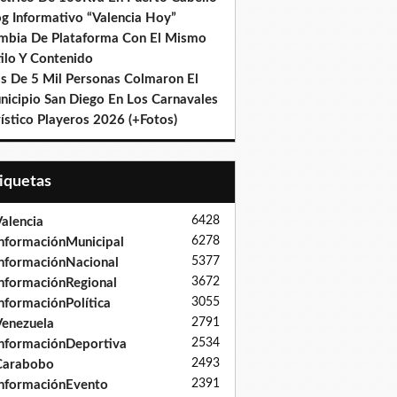
og Informativo “Valencia Hoy”
mbia De Plataforma Con El Mismo
ilo Y Contenido
s De 5 Mil Personas Colmaron El
nicipio San Diego En Los Carnavales
ístico Playeros 2026 (+Fotos)
tiquetas
6428
alencia
6278
nformaciónMunicipal
5377
nformaciónNacional
3672
nformaciónRegional
3055
nformaciónPolítica
2791
enezuela
2534
nformaciónDeportiva
2493
Carabobo
2391
nformaciónEvento