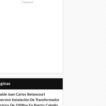
Publicidad
Páginas
calde Juan Carlos Betancourt
pervisó Instalación De Transformador
éctrico De 100Kva En Puerto Cabello