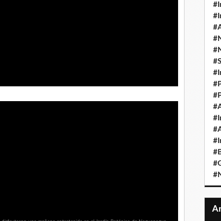
#I
#I
#A
#
#
#
#I
#P
#P
#A
#I
#A
#I
#B
#
#N