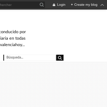
Login
+
Create my blog
 conducido por
iaria en todas
valenciahoy...