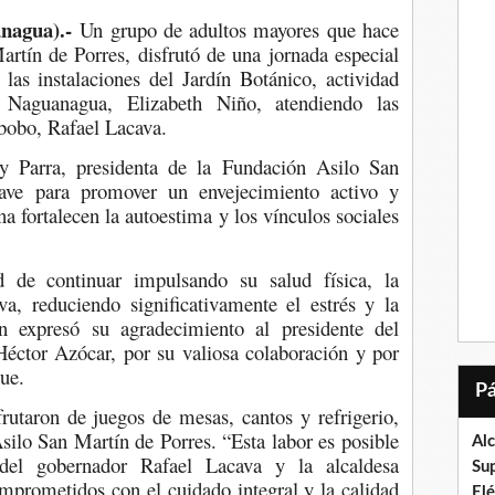
nagua).-
Un grupo de adultos mayores que hace
rtín de Porres, disfrutó de una jornada especial
las instalaciones del Jardín Botánico, actividad
 Naguanagua, Elizabeth Niño, atendiendo las
abobo, Rafael Lacava.
y Parra, presidenta de la Fundación Asilo San
lave para promover un envejecimiento activo y
ina fortalecen la autoestima y los vínculos sociales
d de continuar impulsando su salud física, la
va, reduciendo significativamente el estrés y la
en expresó su agradecimiento al presidente del
éctor Azócar, por su valiosa colaboración y por
que.
frutaron de juegos de mesas, cantos y refrigerio,
silo San Martín de Porres. “Esta labor es posible
Al
 del gobernador Rafael Lacava y la alcaldesa
Su
mprometidos con el cuidado integral y la calidad
El