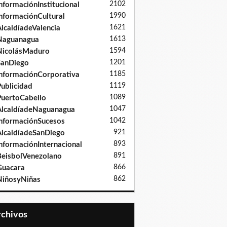
2102
nformaciónInstitucional
1990
nformaciónCultural
1621
lcaldíadeValencia
1613
Naguanagua
1594
NicolásMaduro
1201
SanDiego
1185
nformaciónCorporativa
1119
ublicidad
1089
uertoCabello
1047
lcaldíadeNaguanagua
1042
nformaciónSucesos
921
lcaldíadeSanDiego
893
nformaciónInternacional
891
eisbolVenezolano
866
Guacara
862
iñosyNiñas
Archivos