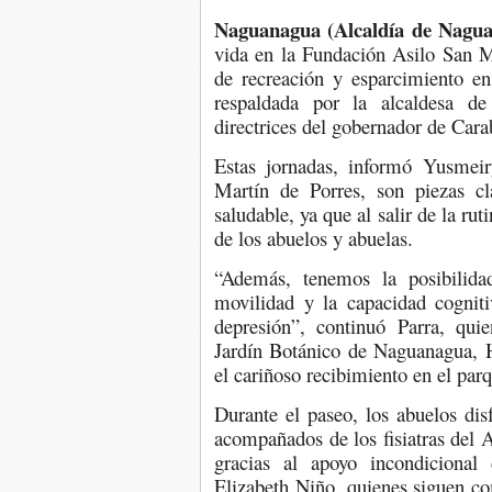
Naguanagua (Alcaldía de Nagua
vida en la Fundación Asilo San Ma
de recreación y esparcimiento en 
respaldada por la alcaldesa de
directrices del gobernador de Car
Estas jornadas, informó Yusmeir
Martín de Porres, son piezas c
saludable, ya que al salir de la rut
de los abuelos y abuelas.
“Además, tenemos la posibilida
movilidad y la capacidad cogniti
depresión”, continuó Parra, qui
Jardín Botánico de Naguanagua, H
el cariñoso recibimiento en el par
Durante el paseo, los abuelos dis
acompañados de los fisiatras del A
gracias al apoyo incondicional
Elizabeth Niño, quienes siguen co