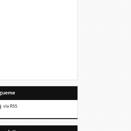
Sígueme
via RSS