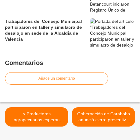
Trabajadores del Concejo Municipal
participaron en taller y simulacro de
desalojo en sede de la Alcaldía de
Valencia
Comentarios
Añade un comentario
< Productores
Gobernación de Carabobo
agropecuarios esperan
anunció cierre preventivo
fortaleza del sector primario
de tramos de la ARC por
para aumentar oferta
celebración del Año Nuevo
exportable de Venezuela
Chino >