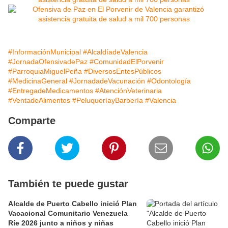
#InformaciónMunicipal
#AlcaldíadeValencia
#JornadaOfensivadePaz
#ComunidadElPorvenir
#ParroquiaMiguelPeña
#DiversosEntesPúblicos
#MedicinaGeneral
#JornadadeVacunación
#Odontología
#EntregadeMedicamentos
#AtenciónVeterinaria
#VentadeAlimentos
#PeluqueríayBarbería
#Valencia
Comparte
También te puede gustar
Alcalde de Puerto Cabello inició Plan
Vacacional Comunitario Venezuela
Ríe 2026 junto a niños y niñas