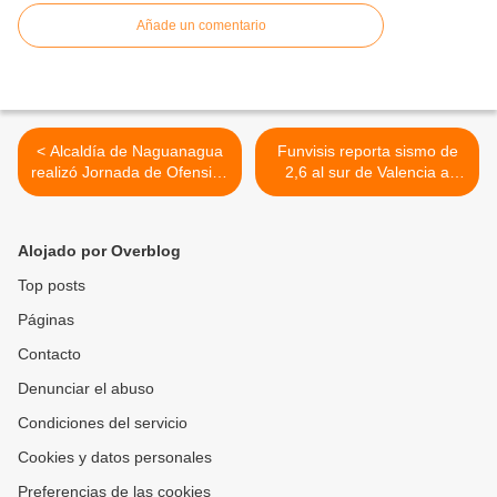
Añade un comentario
< Alcaldía de Naguanagua
Funvisis reporta sismo de
realizó Jornada de Ofensiva
2,6 al sur de Valencia a
por la Paz en Santa
finales de la tarde este 1 de
Eduvigis I
febrero >
Alojado por Overblog
Top posts
Páginas
Contacto
Denunciar el abuso
Condiciones del servicio
Cookies y datos personales
Preferencias de las cookies