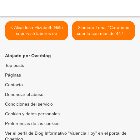
< Alcaldesa Elizabeth Niño
Xiomara Luna: “Carabobo
supervisó labores de
cuenta con más de 447 mil
rehabilitación en cancha
estudiantes incorporados
deportiva de Barrio Unión
en las aulas de clase” >
Norte en Naguanagua
Alojado por Overblog
Top posts
Páginas
Contacto
Denunciar el abuso
Condiciones del servicio
Cookies y datos personales
Preferencias de las cookies
Ver el perfil de Blog Informativo "Valencia Hoy" en el portal de
Overblog