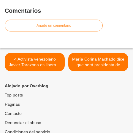
Comentarios
Añade un comentario
< Activista venezolano
María Corina Machado dice
Javier Tarazona es liberado
que será presidenta de
tras más de cuatro años en
Venezuela “cuando llegue
prisión
el momento” >
Alojado por Overblog
Top posts
Páginas
Contacto
Denunciar el abuso
Condiciones del servicio