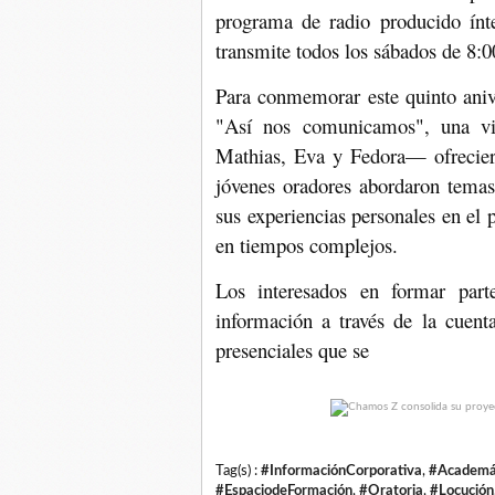
programa de radio producido ínt
transmite todos los sábados de 8:
Para conmemorar este quinto anive
"Así nos comunicamos", una vit
Mathias, Eva y Fedora— ofreciero
jóvenes oradores abordaron temas
sus experiencias personales en el 
en tiempos complejos.
Los interesados en formar part
información a través de la cuent
presenciales que se
Tag(s) :
#InformaciónCorporativa
,
#Academ
#EspaciodeFormación
,
#Oratoria
,
#Locución