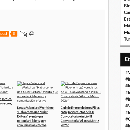
Bl
Ca
Est
Má
Mu
post
0
Tur
E
#V
#I
#I
#I
#I
e, médico
no se crea,
#V
Llega a Valencia el Workshop
Club de Emprendedores Fibex
#I
"Habla como una Mujer
entregó veredictos de la II
Exitosa”, evento que
Convocatoria e inició III
#
potenciará liderazgo y
Convocatoria "Alianza Matriz
comunicación efectiva
2026"
#I