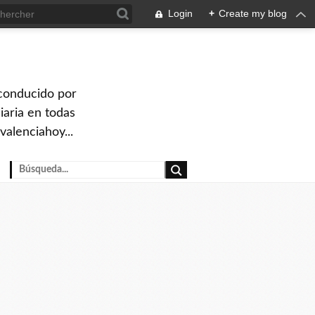
Login
+
Create my blog
 conducido por
iaria en todas
valenciahoy...