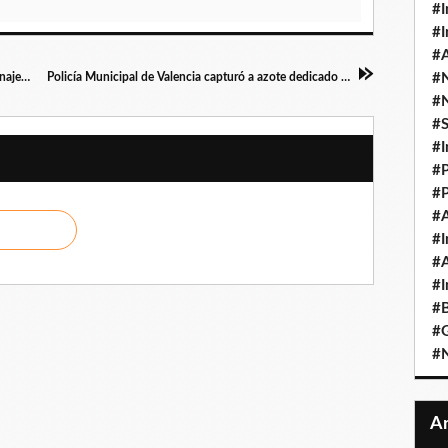
#I
#I
#A
El salsero venezolano Wilmer Lozano es homenajeado en Perú con gran mural en el Callao
Policía Municipal de Valencia capturó a azote dedicado al hurto de cableado eléctrico Miguel Peña
#
#
#
#I
#P
#P
#A
#I
#A
#I
#B
#
#N