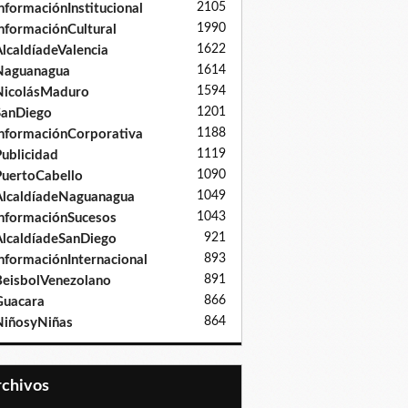
2105
nformaciónInstitucional
1990
nformaciónCultural
1622
lcaldíadeValencia
1614
Naguanagua
1594
NicolásMaduro
1201
SanDiego
1188
nformaciónCorporativa
1119
ublicidad
1090
uertoCabello
1049
lcaldíadeNaguanagua
1043
nformaciónSucesos
921
lcaldíadeSanDiego
893
nformaciónInternacional
891
eisbolVenezolano
866
Guacara
864
iñosyNiñas
Archivos