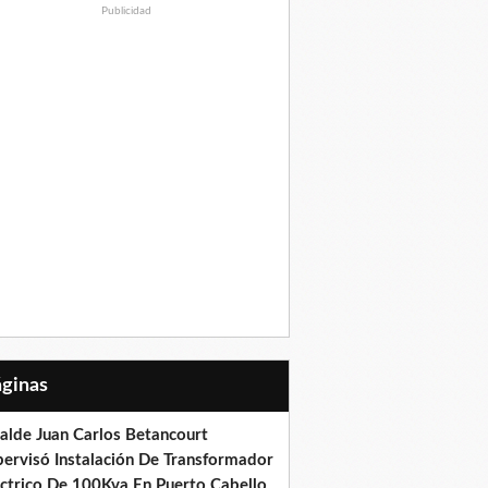
Publicidad
Páginas
calde Juan Carlos Betancourt
pervisó Instalación De Transformador
éctrico De 100Kva En Puerto Cabello