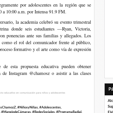
egramente por adolescentes en la región que se
00 a 10:00 a.m. por Intensa 91.9 FM.
rsario, la academia celebró su evento trimestral
rina donde seis estudiantes —Ryan, Victoria,
n ponencias ante sus familias y allegados. Los
 como el rol del comunicador frente al público,
proceso formativo y el arte como vía de expresión
e de esta propuesta educativa pueden obtener
a de Instagram @chamosz o asistir a las clases
Al
Su
ásChamozZ
,
#NiñosyNiñas
,
#Adolescentes
,
,
#ManejodeCámaras
,
#RedesSociales
,
#ProgramaRadial
,
El