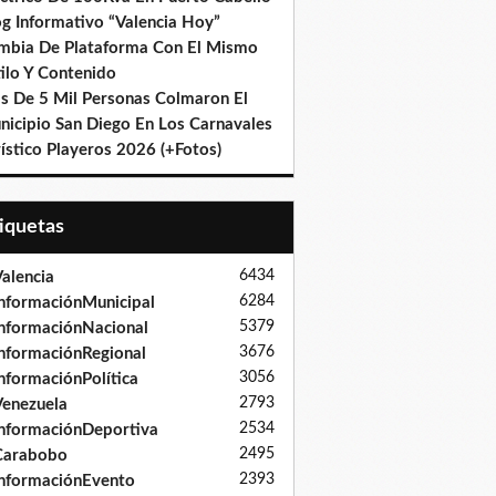
og Informativo “Valencia Hoy”
mbia De Plataforma Con El Mismo
ilo Y Contenido
s De 5 Mil Personas Colmaron El
nicipio San Diego En Los Carnavales
ístico Playeros 2026 (+Fotos)
tiquetas
6434
alencia
6284
nformaciónMunicipal
5379
nformaciónNacional
3676
nformaciónRegional
3056
nformaciónPolítica
2793
enezuela
2534
nformaciónDeportiva
2495
Carabobo
2393
nformaciónEvento