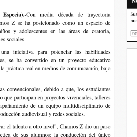
Especia).-
Con media década de trayectoria
Sus
amos Z se ha posicionado como un espacio de
nue
iños y adolescentes en las áreas de oratoria,
E
es sociales.
m
a
a iniciativa para potenciar las habilidades
i
es, se ha convertido en un proyecto educativo
l
 la práctica real en medios de comunicación, bajo
as convencionales, debido a que, los estudiantes
no que participan en proyectos vivenciales, talleres
mpañamiento de un equipo multidisciplinario de
producción audiovisual y redes sociales.
var el talento a otro nivel", Chamos Z dio un paso
ctica de sus alumnos: la conducción del único