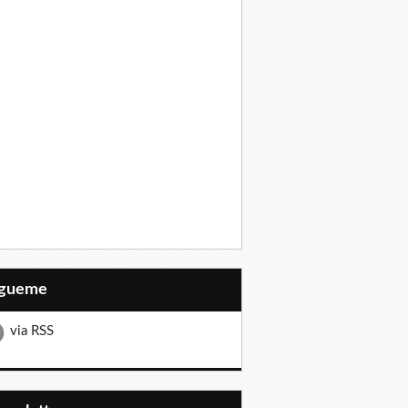
Sígueme
via RSS