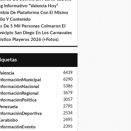
og Informativo “Valencia Hoy”
mbia De Plataforma Con El Mismo
ilo Y Contenido
s De 5 Mil Personas Colmaron El
nicipio San Diego En Los Carnavales
ístico Playeros 2026 (+Fotos)
tiquetas
6439
alencia
6290
nformaciónMunicipal
5386
nformaciónNacional
3679
nformaciónRegional
3057
nformaciónPolítica
2795
enezuela
2534
nformaciónDeportiva
2495
Carabobo
2395
nformaciónEvento