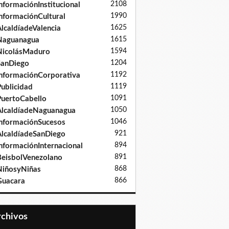
2108
nformaciónInstitucional
1990
nformaciónCultural
1625
lcaldíadeValencia
1615
Naguanagua
1594
NicolásMaduro
1204
SanDiego
1192
nformaciónCorporativa
1119
ublicidad
1091
uertoCabello
1050
lcaldíadeNaguanagua
1046
nformaciónSucesos
921
lcaldíadeSanDiego
894
nformaciónInternacional
891
eisbolVenezolano
868
iñosyNiñas
866
Guacara
Archivos