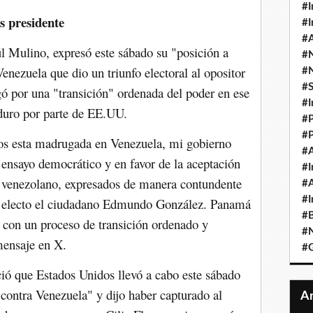
#I
s presidente
#I
#A
l Mulino, expresó este sábado su "posición a
#
enezuela que dio un triunfo electoral al opositor
#
#
 por una "transición" ordenada del poder en ese
#I
aduro por parte de EE.UU.
#P
#P
dos esta madrugada en Venezuela, mi gobierno
#A
l ensayo democrático y en favor de la aceptación
#I
o venezolano, expresados de manera contundente
#A
#I
ue electo el ciudadano Edmundo González. Panamá
#B
y con un proceso de transición ordenado y
#N
mensaje en X.
#
ó que Estados Unidos llevó a cabo este sábado
 contra Venezuela" y dijo haber capturado al