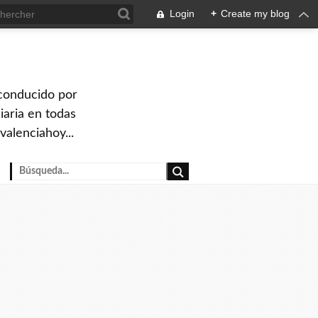
Login
+
Create my blog
 conducido por
iaria en todas
valenciahoy...