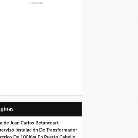
Publicidad
Páginas
calde Juan Carlos Betancourt
pervisó Instalación De Transformador
éctrico De 100Kva En Puerto Cabello