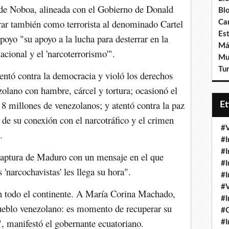
de Noboa, alineada con el Gobierno de Donald
Bl
ar también como terrorista al denominado Cartel
Ca
Est
poyo "su apoyo a la lucha para desterrar en la
Má
acional y el 'narcoterrorismo'".
Mu
Tur
ntó contra la democracia y violó los derechos
olano con hambre, cárcel y tortura; ocasionó el
8 millones de venezolanos; y atentó contra la paz
E
s de su conexión con el narcotráfico y el crimen
#V
.
#I
#I
aptura de Maduro con un mensaje en el que
#I
 'narcochavistas' les llega su hora".
#I
#V
en todo el continente. A María Corina Machado,
#I
eblo venezolano: es momento de recuperar su
#
, manifestó el gobernante ecuatoriano.
#I