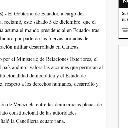
).-
El Gobierno de Ecuador, a cargo del
Sus
nue
a, reclamó, este sábado 5 de diciembre. que el
a asuma el mando presidencial en Ecuador tras
E
Maduro por parte de las fuerzas armadas de
m
a
ación militar desarrollada en Caracas.
i
l
por el Ministerio de Relaciones Exteriores, el
l país andino "valora las acciones que permitan al
titucionalidad democrática y el Estado de
z, respeto a los derechos humanos, desarrollo y
ión de Venezuela entre las democracias plenas de
dato constitucional de las autoridades
ñaló la Cancillería ecuatoriana.