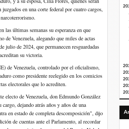
uro, y a su esposa, Cilia Flores, quienes serán
20
juzgados en una corte federal por cuatro cargos,
l narcoterrorismo.
en las últimas semanas su esperanza en que
no de Venezuela, alegando que miles de actas
8 de julio de 2024, que permanecen resguardadas
creditan su victoria.
E) de Venezuela, controlado por el oficialismo,
20
20
aduro como presidente reelegido en los comicios
20
tas electorales que lo acrediten.
20
20
nte electo de Venezuela, don Edmundo González
u cargo, dejando atrás años y años de una
ntra en estado de completa descomposición", dijo
ición de cuentas ante el Parlamento, al recordar