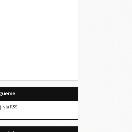
Sígueme
via RSS