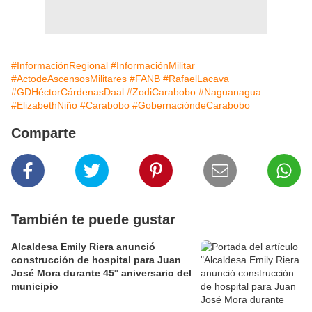
#InformaciónRegional
#InformaciónMilitar
#ActodeAscensosMilitares
#FANB
#RafaelLacava
#GDHéctorCárdenasDaal
#ZodiCarabobo
#Naguanagua
#ElizabethNiño
#Carabobo
#GobernacióndeCarabobo
Comparte
También te puede gustar
Alcaldesa Emily Riera anunció
construcción de hospital para Juan
José Mora durante 45° aniversario del
municipio