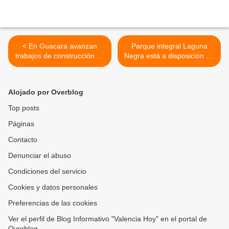
< En Guacara avanzan
Parque integral Laguna
trabajos de construcción en
Negra está a disposición de
Fundación Cardiovital
todos los ciudadanos y
“Corazón Te Quiero”
mascotas en Baruta >
Alojado por Overblog
Top posts
Páginas
Contacto
Denunciar el abuso
Condiciones del servicio
Cookies y datos personales
Preferencias de las cookies
Ver el perfil de Blog Informativo "Valencia Hoy" en el portal de
Overblog