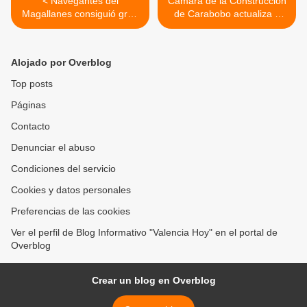
< Navegantes del
Cámara de la Construcción
Magallanes consiguió gran
de Carabobo actualiza a
triunfo en Maracay ante
sus afiliados sobre
Tigres de Aragua
Criptomonedas >
Alojado por Overblog
Top posts
Páginas
Contacto
Denunciar el abuso
Condiciones del servicio
Cookies y datos personales
Preferencias de las cookies
Ver el perfil de Blog Informativo "Valencia Hoy" en el portal de
Overblog
Crear un blog en Overblog