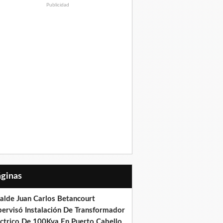
Publicidad
Páginas
calde Juan Carlos Betancourt
pervisó Instalación De Transformador
éctrico De 100Kva En Puerto Cabello