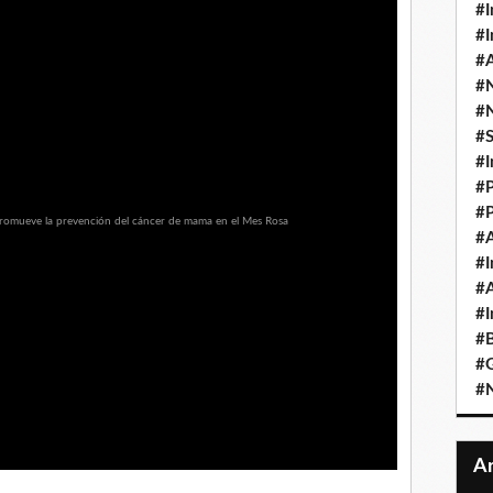
#I
#I
#A
#
#
#
#I
#P
#P
#A
#I
#A
#I
#B
#
#N