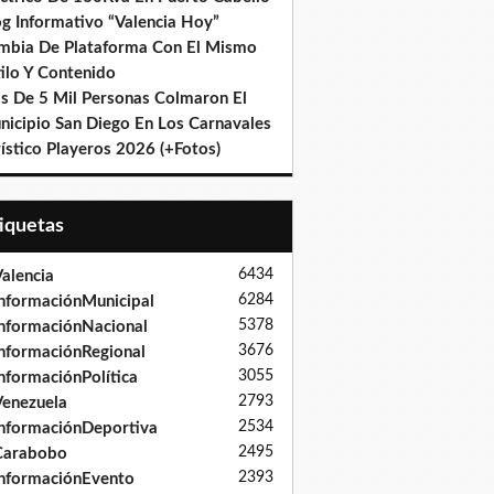
og Informativo “Valencia Hoy”
mbia De Plataforma Con El Mismo
ilo Y Contenido
s De 5 Mil Personas Colmaron El
nicipio San Diego En Los Carnavales
ístico Playeros 2026 (+Fotos)
tiquetas
6434
alencia
6284
nformaciónMunicipal
5378
nformaciónNacional
3676
nformaciónRegional
3055
nformaciónPolítica
2793
enezuela
2534
nformaciónDeportiva
2495
Carabobo
2393
nformaciónEvento