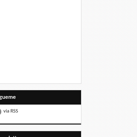
Sígueme
via RSS