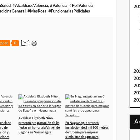
nSalud
,
#AlcaldíadeValencia
,
#Valencia
,
#PoliValencia
,
20
dicinaGeneral
,
#MesRosa
,
#FuncionariasPoliciales
post
0
20
20
20
20
20
Alcaldesa Elizabeth Niño
encia se
presentó programación de las
En Naguanagua arrancó
tro de
fiestas en honor a la Virgen de
instalación de 2 mil 800 metros
ción y
Begoña en Naguanagua
de tubería para mejorar
aciones
suministro de agua para