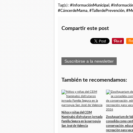
Tag(s) :
#InformaciónMunicipal
,
#Informació
#CáncerdeMama
,
#TallerdePrevención
,
#Me
Compartir este post
Re
Suscribirse a la newsletter
También te recomendamos:
Niños y niñas del CEIM
Naminabú disfrutaron jornada
ZooAquarium de Val
Familia Segura en la parroquia
consolida como cen
San José de Valencia
conservación, educa
recreación para vac