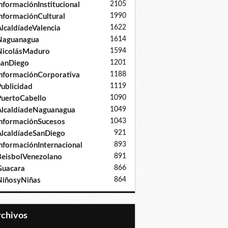
2105
nformaciónInstitucional
1990
nformaciónCultural
1622
lcaldíadeValencia
1614
Naguanagua
1594
NicolásMaduro
1201
SanDiego
1188
nformaciónCorporativa
1119
ublicidad
1090
uertoCabello
1049
lcaldíadeNaguanagua
1043
nformaciónSucesos
921
lcaldíadeSanDiego
893
nformaciónInternacional
891
eisbolVenezolano
866
Guacara
864
iñosyNiñas
Archivos