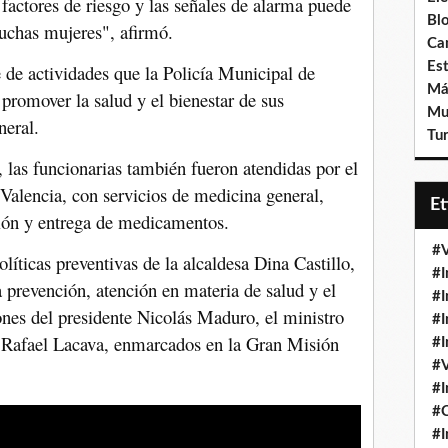
factores de riesgo y las señales de alarma puede
Bl
muchas mujeres", afirmó.
Ca
Est
e de actividades que la Policía Municipal de
Má
promover la salud y el bienestar de sus
Mu
neral.
Tur
, las funcionarias también fueron atendidas por el
Valencia, con servicios de medicina general,
E
ión y entrega de medicamentos.
#V
olíticas preventivas de la alcaldesa Dina Castillo,
#I
prevención, atención en materia de salud y el
#I
iones del presidente Nicolás Maduro, el ministro
#I
 Rafael Lacava, enmarcados en la Gran Misión
#I
#V
#I
#
#I