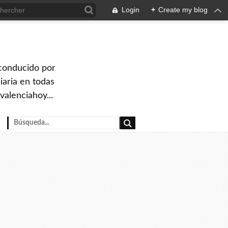
Login
+
Create my blog
 conducido por
iaria en todas
valenciahoy...