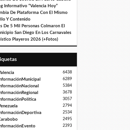
og Informativo “Valencia Hoy”
mbia De Plataforma Con El Mismo
ilo Y Contenido
s De 5 Mil Personas Colmaron El
nicipio San Diego En Los Carnavales
ístico Playeros 2026 (+Fotos)
tiquetas
6438
alencia
6289
nformaciónMunicipal
5384
nformaciónNacional
3678
nformaciónRegional
3057
nformaciónPolítica
2794
enezuela
2534
nformaciónDeportiva
2495
Carabobo
2393
nformaciónEvento