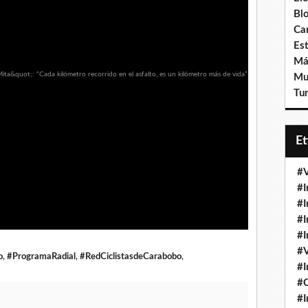
Bl
Ca
Est
Má
Mu
Tur
E
#V
#I
#I
#I
#I
#V
o
,
#ProgramaRadial
,
#RedCiclistasdeCarabobo
,
#I
#
#I