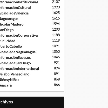
2107
nformaciónInstitucional
1990
nformaciónCultural
1625
lcaldíadeValencia
1615
Naguanagua
1594
NicolásMaduro
1203
SanDiego
1188
nformaciónCorporativa
1119
ublicidad
1091
uertoCabello
1050
lcaldíadeNaguanagua
1046
nformaciónSucesos
921
lcaldíadeSanDiego
894
nformaciónInternacional
891
eisbolVenezolano
868
iñosyNiñas
866
Guacara
Archivos