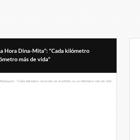
La Hora Dina-Mita": “Cada kilómetro
ilómetro más de vida”