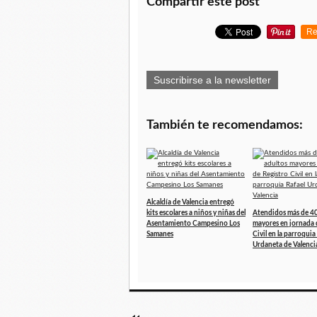
Compartir este post
Re
Suscribirse a la newsletter
También te recomendamos:
Alcaldía de Valencia entregó
kits escolares a niños y niñas del
Atendidos más de 40
Asentamiento Campesino Los
mayores en jornada 
Samanes
Civil en la parroquia
Urdaneta de Valenci