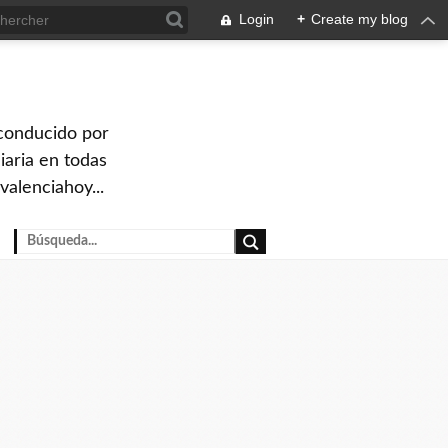
Login
+
Create my blog
 conducido por
iaria en todas
valenciahoy...