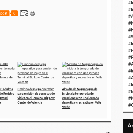
#I
#I
post
0
#A
#
#
#
#I
#P
#P
#A
#I
#A
#I
0 adultos
Cmdnna desplegó operativo
Alcaldía de Naguanagua da
#B
de Registro
para emisión de permisos de
inicio a la temporada de
#N
 Rafael
viajes en el Terminal Big Low
vacaciones con una jornada
a
Center de Valencia
deportiva y recreativa en Valle
#
Verde