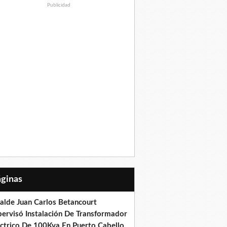
Publicidad
Páginas
calde Juan Carlos Betancourt
pervisó Instalación De Transformador
éctrico De 100Kva En Puerto Cabello