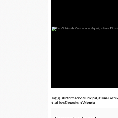
Tag(s) :
#InformaciónMunicipal
,
#DinaCastill
#LaHoraDinamita
,
#Valencia