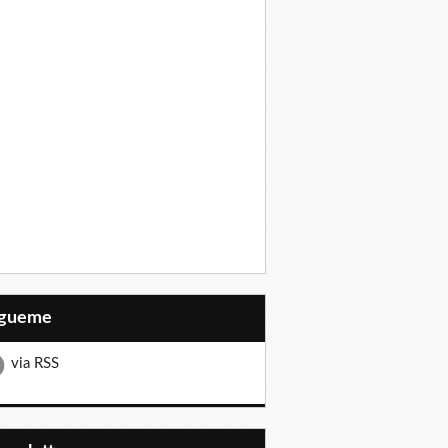
Sígueme
via RSS