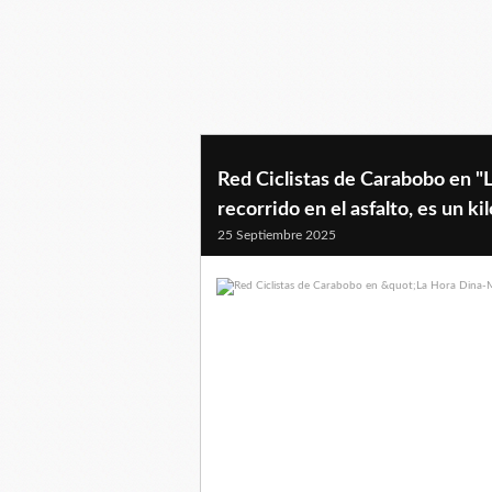
Red Ciclistas de Carabobo en "
recorrido en el asfalto, es un k
25 Septiembre 2025