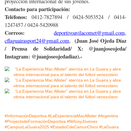
proyección internacional de sus jóvenes.
Contacto para participación:
Teléfonos:
0412-7827894 / 0424-5053524 / 0414-
1247457 / 0424-5420988
Correos:
deportivoavilacomet@gmail.com
,
(
Juan José Ojeda Díaz
cflaguairasport24@gmail.com
,
/ Prensa de Solidaridad
/
X: @juanjoseojeda
/
Instagram: @juanjoseojedadiaz).-
#InformaciónDeportiva
#LaExperienciaMacAllister
#Argentina
#ProyectodeFormaciónDeportiva
#NiñosyJóvenes
#CampusLaGuaira2025
#EstadioCdeCamuriChico
#LaGuaira