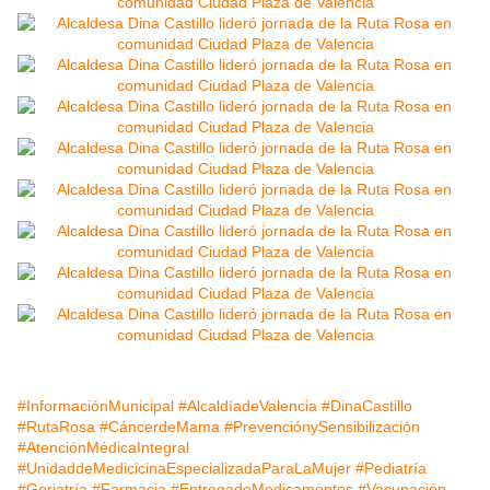
#InformaciónMunicipal
#AlcaldíadeValencia
#DinaCastillo
#RutaRosa
#CáncerdeMama
#PrevenciónySensibilización
#AtenciónMédicaIntegral
#UnidaddeMedicicinaEspecializadaParaLaMujer
#Pediatría
#Geriatría
#Farmacia
#EntregadeMedicamentos
#Vacunación