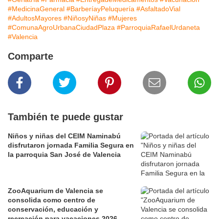
#MedicinaGeneral
#BarberíayPeluquería
#AsfaltadoVial
#AdultosMayores
#NiñosyNiñas
#Mujeres
#ComunaAgroUrbanaCiudadPlaza
#ParroquiaRafaelUrdaneta
#Valencia
Comparte
También te puede gustar
Niños y niñas del CEIM Naminabú
disfrutaron jornada Familia Segura en
la parroquia San José de Valencia
ZooAquarium de Valencia se
consolida como centro de
conservación, educación y
recreación para vacaciones 2026