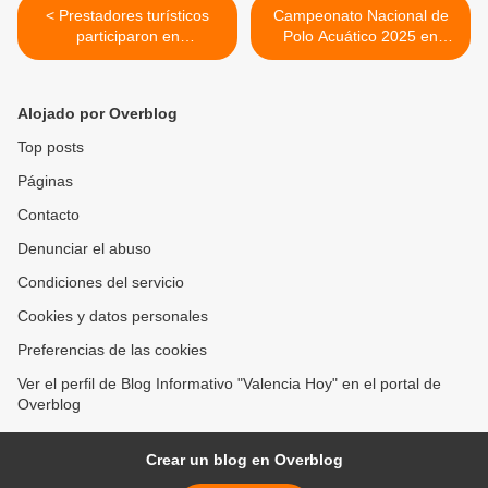
< Prestadores turísticos
Campeonato Nacional de
participaron en
Polo Acuático 2025 en
conversatorio Experiencias
Complejo de Piscinas de La
Auténticas para Conectar
Isabelica culmina este 28
en Cavam - Valencia
de septiembre >
Alojado por Overblog
Top posts
Páginas
Contacto
Denunciar el abuso
Condiciones del servicio
Cookies y datos personales
Preferencias de las cookies
Ver el perfil de Blog Informativo "Valencia Hoy" en el portal de
Overblog
Crear un blog en Overblog