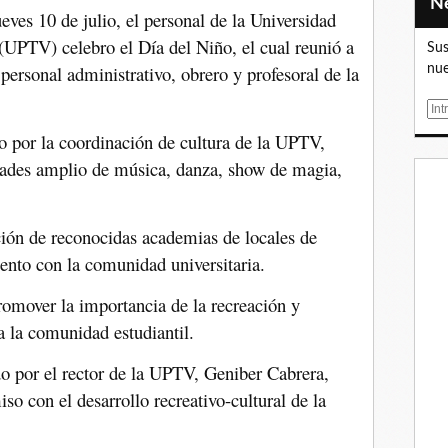
eves 10 de julio, el personal de la Universidad
 (UPTV) celebro el Día del Niño, el cual reunió a
Sus
 personal administrativo, obrero y profesoral de la
nue
E
m
o por la coordinación de cultura de la UPTV,
a
dades amplio de música, danza, show de magia,
i
l
ción de reconocidas academias de locales de
ento con la comunidad universitaria.
romover la importancia de la recreación y
ra la comunidad estudiantil.
do por el rector de la UPTV, Geniber Cabrera,
o con el desarrollo recreativo-cultural de la