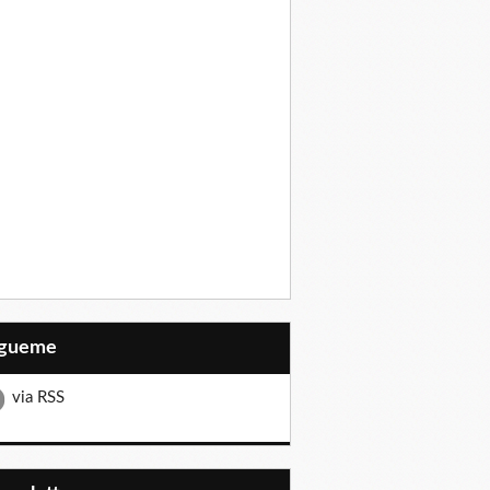
Sígueme
via RSS