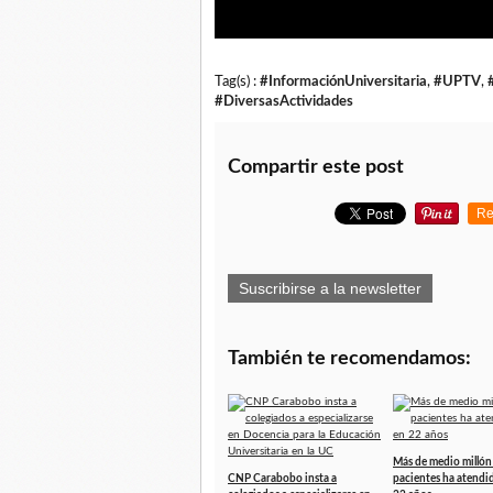
Tag(s) :
#InformaciónUniversitaria
,
#UPTV
,
#DiversasActividades
Compartir este post
Re
Suscribirse a la newsletter
También te recomendamos:
Más de medio millón
CNP Carabobo insta a
pacientes ha atendi