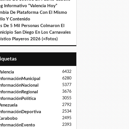
og Informativo “Valencia Hoy”
mbia De Plataforma Con El Mismo
ilo Y Contenido
s De 5 Mil Personas Colmaron El
nicipio San Diego En Los Carnavales
ístico Playeros 2026 (+Fotos)
tiquetas
6432
alencia
6280
nformaciónMunicipal
5377
nformaciónNacional
3676
nformaciónRegional
3055
nformaciónPolítica
2792
enezuela
2534
nformaciónDeportiva
2495
Carabobo
2393
nformaciónEvento