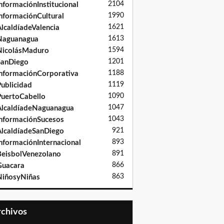
2104
nformaciónInstitucional
1990
nformaciónCultural
1621
lcaldíadeValencia
1613
Naguanagua
1594
NicolásMaduro
1201
SanDiego
1188
nformaciónCorporativa
1119
ublicidad
1090
uertoCabello
1047
lcaldíadeNaguanagua
1043
nformaciónSucesos
921
lcaldíadeSanDiego
893
nformaciónInternacional
891
eisbolVenezolano
866
Guacara
863
iñosyNiñas
Archivos