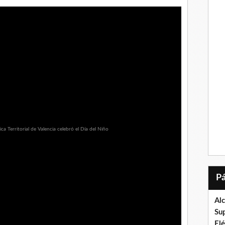
Al
Su
El