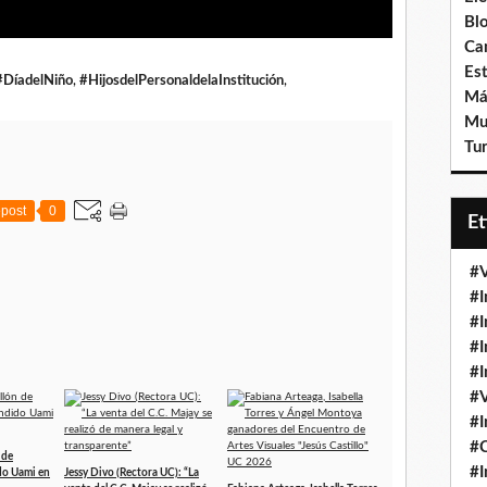
Bl
Ca
Est
#DíadelNiño
,
#HijosdelPersonaldelaInstitución
,
Má
Mu
Tur
post
0
E
#V
#I
#I
#I
#I
#V
#I
#
 de
#I
do Uami en
Jessy Divo (Rectora UC): “La