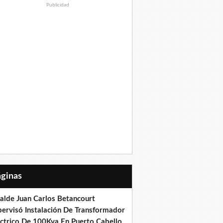
Publicidad
Páginas
calde Juan Carlos Betancourt
pervisó Instalación De Transformador
éctrico De 100Kva En Puerto Cabello