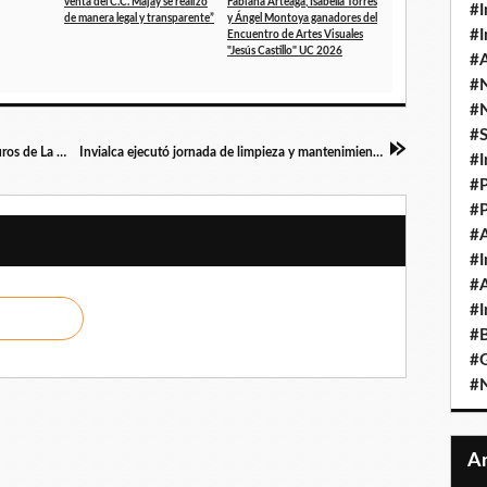
venta del C.C. Majay se realizó
Fabiana Arteaga, Isabella Torres
#I
de manera legal y transparente”
y Ángel Montoya ganadores del
#I
Encuentro de Artes Visuales
"Jesús Castillo" UC 2026
#A
#
#
#
Marineros de Carabobo conquistó ante Centauros de La Guaira primer triunfo del Round Robin 2025 en Valencia
Invialca ejecutó jornada de limpieza y mantenimiento en tramos de la ARC para fortalecer seguridad vial
#I
#P
#P
#A
#I
#A
#I
#B
#
#N