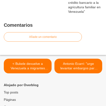
Comentarios
Añade un comentario
< Bukele devuelve a
Antonio Ecarri: "urge
Venezuela a migrantes
levantar embargos para
deportados por EE.UU. a El
evitar la proliferación del
Salvador a cambio de 10
mercado negro" >
estadounidenses y más de
Alojado por Overblog
350 presos venezolanos
Top posts
Páginas