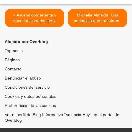
< Ascendidos setenta y
Michelle Almeida: Una
cinco funcionarios de la
periodista que transformó
Policía Municipal de Los
su voz en una herramienta
Guayos
para conectar empresas
con la sociedad >
Alojado por Overblog
Top posts
Páginas
Contacto
Denunciar el abuso
Condiciones del servicio
Cookies y datos personales
Preferencias de las cookies
Ver el perfil de Blog Informativo "Valencia Hoy" en el portal de
Overblog