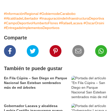
#InformaciónRegional
#GobiernodeCarabobo
#AlcaldíadeLibertador
#InauguracióndeInfraestructuraDeportiva
#CampoDeportivoHumbertoFlores
#RafaelLacava
#OscarOrsini
#EntregadeImplementosDeportivos
Comparte
También te puede gustar
En Fila Cúpira – San Diego en Parque
Nacional San Esteban sembrados
más de mil árboles
Gobernador Lacava y alcaldesa
Lesbia Castillo inauguraron nuevo