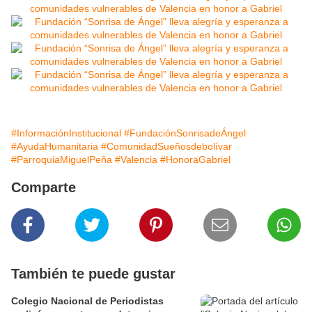
#InformaciónInstitucional
#FundaciónSonrisadeÁngel
#AyudaHumanitaria
#ComunidadSueñosdebolívar
#ParroquiaMiguelPeña
#Valencia
#HonoraGabriel
Comparte
También te puede gustar
Colegio Nacional de Periodistas