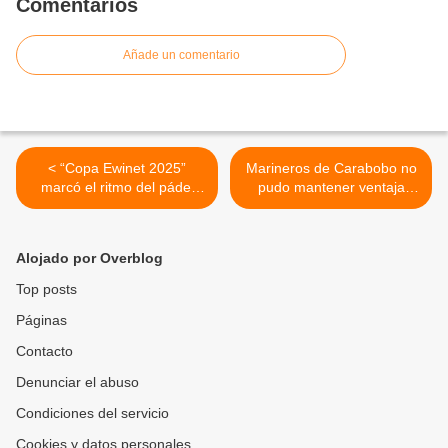
Comentarios
Añade un comentario
< “Copa Ewinet 2025”
Marineros de Carabobo no
marcó el ritmo del pádel
pudo mantener ventaja
venezolano en Valencia
ante Caciques de Distrito al
inicio del Round Robin >
Alojado por Overblog
Top posts
Páginas
Contacto
Denunciar el abuso
Condiciones del servicio
Cookies y datos personales