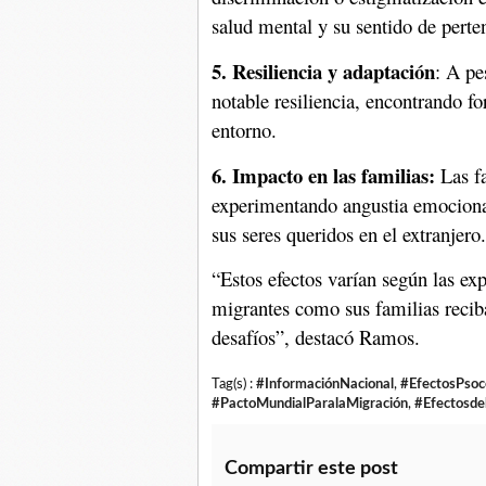
salud mental y su sentido de perte
5. Resiliencia y adaptación
: A pe
notable resiliencia, encontrando f
entorno.
6. Impacto en las familias:
Las fa
experimentando angustia emocional
sus seres queridos en el extranjero.
“Estos efectos varían según las exp
migrantes como sus familias reciba
desafíos”, destacó Ramos.
Tag(s) :
#InformaciónNacional
,
#EfectosPsoc
#PactoMundialParalaMigración
,
#Efectosde
Compartir este post