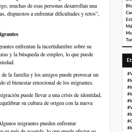
go, muchas de esas personas desarrollan una
Bl
s, dispuestos a enfrentar dificultades y retos”,
Ca
Est
Má
igrantes
Mu
Tur
antes enfrentan la incertidumbre sobre su
turas y la búsqueda de empleo, lo que puede
E
nsiedad.
n de la familia y los amigos puede provocar un
#V
#I
ndo el bienestar emocional de los migrantes.
#I
gración puede llevar a una crisis de identidad,
#I
#I
equilibrar su cultura de origen con la nueva
#V
#I
#
lgunos migrantes pueden enfrentar
#I
n su país de acogida, lo que puede afectar su