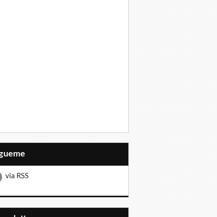
Sígueme
via RSS