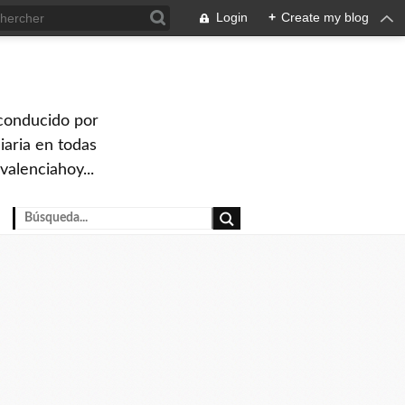
Login
+
Create my blog
 conducido por
iaria en todas
valenciahoy...