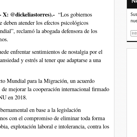
- X: @dickeliastorres).-
“Los gobiernos
Sus
e deben atender los efectos psicológicos
nue
ndial”, reclamó la abogada defensora de los
E
amos.
m
a
uede enfrentar sentimientos de nostalgia por el
i
ansiedad y estrés al tener que adaptarse a una
l
acto Mundial para la Migración, un acuerdo
 de mejorar la cooperación internacional firmado
ONU en 2018.
ubernamental en base a la legislación
anos con el compromiso de eliminar toda forma
ia, explotación laboral e intolerancia, contra los