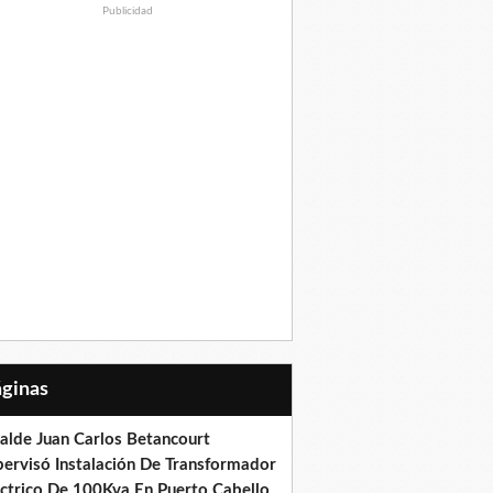
Publicidad
Páginas
calde Juan Carlos Betancourt
pervisó Instalación De Transformador
éctrico De 100Kva En Puerto Cabello