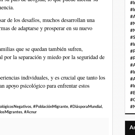
#I
nencia.
#I
#A
sar de los desafíos, muchos desarrollan una
#
ormas de adaptarse y prosperar en su nuevo
#
#
#I
milias que se quedan también sufren,
#P
 por la separación y miedo por la seguridad de
#P
#A
#I
eriencias individuales, y es crucial que tanto los
#A
n apoyo psicológico para enfrentar estos
#I
#B
#
#N
ológicosNegativos
,
#PoblaciónMigrante
,
#DiásporaMundial
,
losMigrantes
,
#Acnur