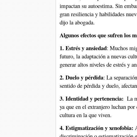
impactan su autoestima. Sin embar
gran resiliencia y habilidades nueva
dijo la abogada.
Algunos efectos que sufren los m
1. Estrés y ansiedad
: Muchos migr
futuro, la adaptación a nuevas cul
generar altos niveles de estrés y a
2. Duelo y pérdida
: La separació
sentido de pérdida y duelo, afecta
3. Identidad y pertenencia:
La mi
ya que en el extranjero luchan por 
cultura en la que viven.
4. Estigmatización y xenofobia:
A
discriminación o estigmatización e