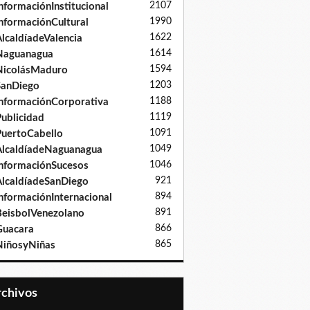
2107
nformaciónInstitucional
1990
nformaciónCultural
1622
lcaldíadeValencia
1614
Naguanagua
1594
NicolásMaduro
1203
SanDiego
1188
nformaciónCorporativa
1119
ublicidad
1091
uertoCabello
1049
lcaldíadeNaguanagua
1046
nformaciónSucesos
921
lcaldíadeSanDiego
894
nformaciónInternacional
891
eisbolVenezolano
866
Guacara
865
iñosyNiñas
Archivos