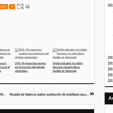
20
post
0
20
20
nuncia
OVP: 49 presos han muerto
SVIAA pide abrir el crédito
ica en el
por la inacción del régimen
bancario a la agricultura
20
a
venezolano
familiar en Venezuela
20
20
José Augusto Linárez (AVAT): la Inteligencia Artificial ofrece ventajas a la producción agrícola
Alcaldía de Valencia realizó sustitución de mobiliario escolar en CEIM “Morros de Macaira” en Miguel Peña