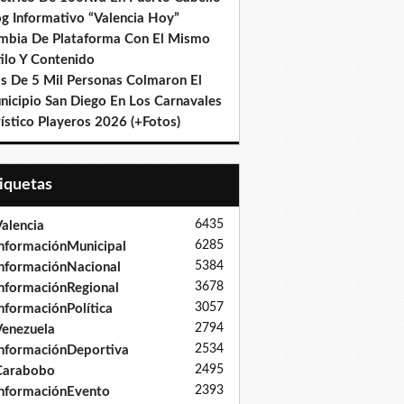
og Informativo “Valencia Hoy”
mbia De Plataforma Con El Mismo
ilo Y Contenido
s De 5 Mil Personas Colmaron El
nicipio San Diego En Los Carnavales
ístico Playeros 2026 (+Fotos)
tiquetas
6435
alencia
6285
nformaciónMunicipal
5384
nformaciónNacional
3678
nformaciónRegional
3057
nformaciónPolítica
2794
enezuela
2534
nformaciónDeportiva
2495
Carabobo
2393
nformaciónEvento