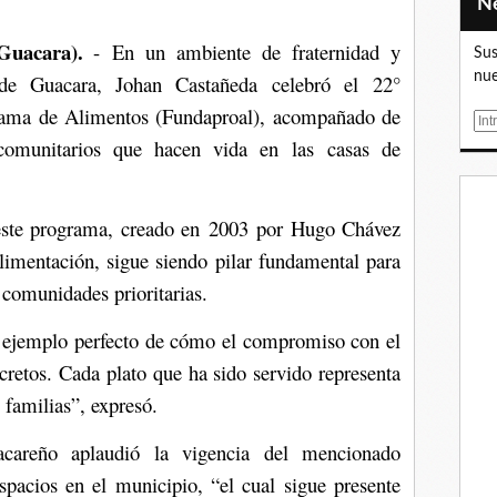
Guacara).
- En un ambiente de fraternidad y
Sus
nue
 de Guacara, Johan Castañeda celebró el 22°
grama de Alimentos (Fundaproal), acompañado de
E
comunitarios que hacen vida en las casas de
m
a
i
l
 este programa, creado en 2003 por Hugo Chávez
limentación, sigue siendo pilar fundamental para
 comunidades prioritarias.
l ejemplo perfecto de cómo el compromiso con el
cretos. Cada plato que ha sido servido representa
 familias”, expresó.
careño aplaudió la vigencia del mencionado
spacios en el municipio, “el cual sigue presente