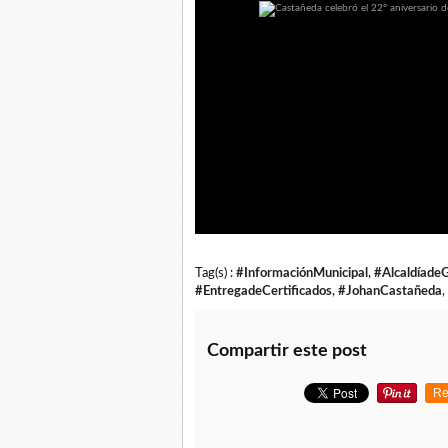
Tag(s) :
#InformaciónMunicipal
,
#Alcaldíade
#EntregadeCertificados
,
#JohanCastañeda
,
Compartir este post
Re