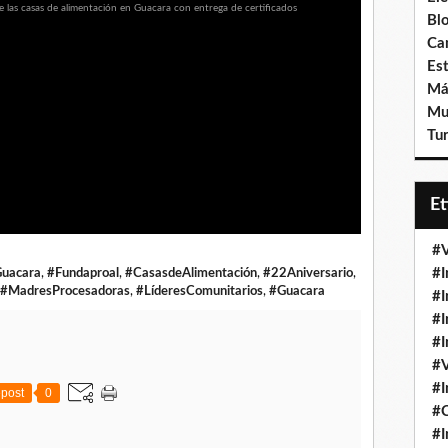
Bl
Ca
Est
Má
Mu
Tur
E
#V
#I
Guacara
,
#Fundaproal
,
#CasasdeAlimentación
,
#22Aniversario
,
#MadresProcesadoras
,
#LíderesComunitarios
,
#Guacara
#I
#I
#I
#V
#I
post
0
#
#I