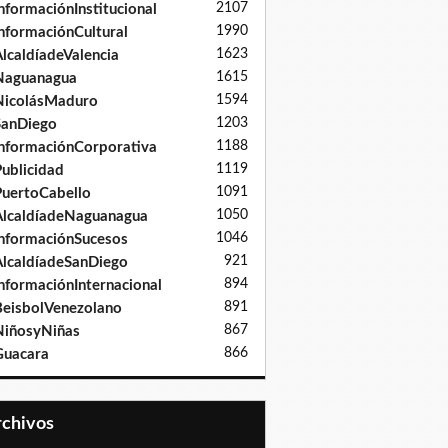
2107
nformaciónInstitucional
1990
nformaciónCultural
1623
lcaldíadeValencia
1615
Naguanagua
1594
NicolásMaduro
1203
SanDiego
1188
nformaciónCorporativa
1119
ublicidad
1091
uertoCabello
1050
lcaldíadeNaguanagua
1046
nformaciónSucesos
921
lcaldíadeSanDiego
894
nformaciónInternacional
891
eisbolVenezolano
867
iñosyNiñas
866
Guacara
Archivos