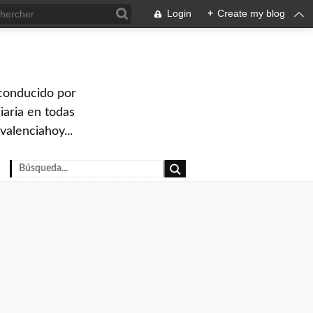
Login
+
Create my blog
 conducido por
iaria en todas
valenciahoy...