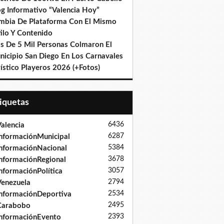
og Informativo “Valencia Hoy”
mbia De Plataforma Con El Mismo
ilo Y Contenido
s De 5 Mil Personas Colmaron El
nicipio San Diego En Los Carnavales
ístico Playeros 2026 (+Fotos)
tiquetas
6436
alencia
6287
nformaciónMunicipal
5384
nformaciónNacional
3678
nformaciónRegional
3057
nformaciónPolítica
2794
enezuela
2534
nformaciónDeportiva
2495
Carabobo
2393
nformaciónEvento