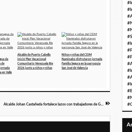
#I
#I
#A
#
#
#
#I
#P
Alcalde de Puerto Cabello
Niños y niñas del CEIM
#P
gua da
inició Plan Vacacional
Naminabú disfrutaron jornada
#A
a de
Comunitario Venezuela Ríe
Familia Segura en la parroquia
jornada
2026 junto a niños y niñas
San José de Valencia
#I
a en Valle
#A
#I
#B
#N
#
Alcalde Johan Castañeda fortalece lazos con trabajadores de Guacara en jornada de integración y reconocimiento