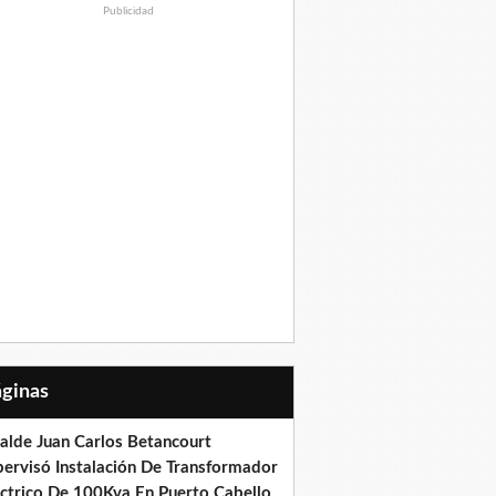
Publicidad
Páginas
calde Juan Carlos Betancourt
pervisó Instalación De Transformador
éctrico De 100Kva En Puerto Cabello