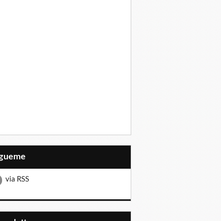
Sígueme
via RSS