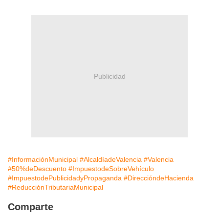
Publicidad
#InformaciónMunicipal
#AlcaldíadeValencia
#Valencia
#50%deDescuento
#ImpuestodeSobreVehículo
#ImpuestodePublicidadyPropaganda
#DireccióndeHacienda
#ReducciónTributariaMunicipal
Comparte