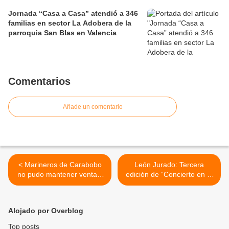
Jornada “Casa a Casa” atendió a 346
familias en sector La Adobera de la
parroquia San Blas en Valencia
Comentarios
Añade un comentario
< Marineros de Carabobo
León Jurado: Tercera
no pudo mantener ventaja
edición de “Concierto en el
ante Caciques de Distrito al
Parque” con Karina y
inicio del Round Robin
Sergio Pérez en San Diego
será total éxito >
Alojado por Overblog
Top posts