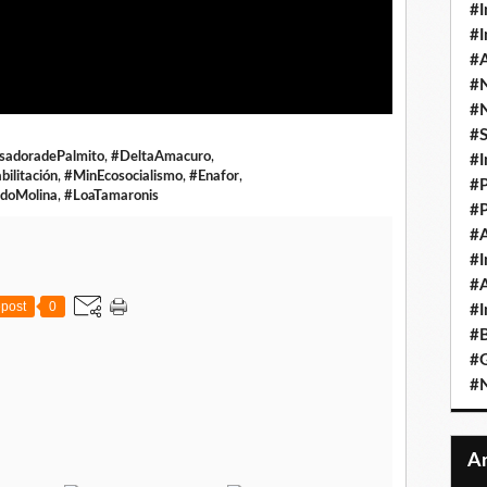
#I
#I
#A
#
#
#
sadoradePalmito
,
#DeltaAmacuro
,
#I
ilitación
,
#MinEcosocialismo
,
#Enafor
,
#P
rdoMolina
,
#LoaTamaronis
#P
#A
#I
#A
post
0
#I
#B
#
#N