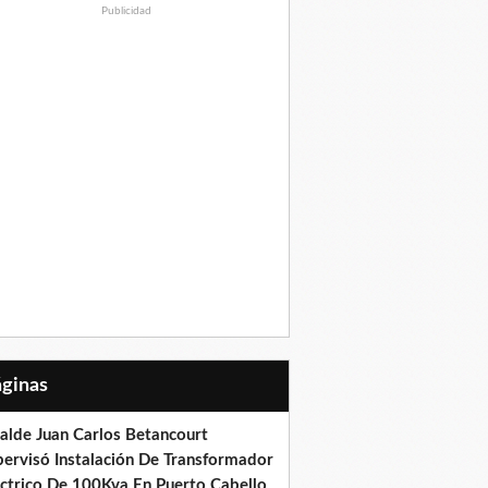
Publicidad
Páginas
calde Juan Carlos Betancourt
pervisó Instalación De Transformador
éctrico De 100Kva En Puerto Cabello