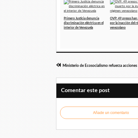
Primero Justicia denuncia
OVP: 49 presos han
discriminación eléctrica en el
por la inacción del 
interior de Venezuela
venezolano
Comentar este post
Añade un comentario