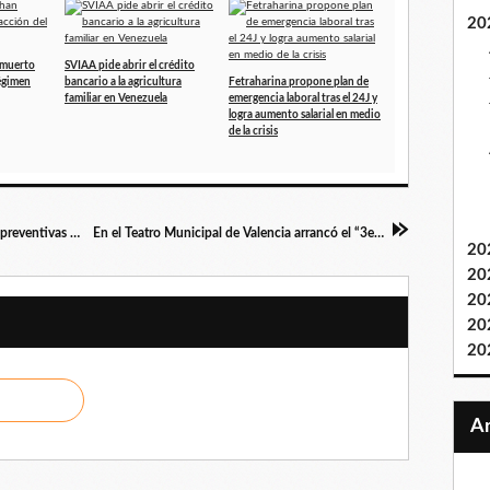
20
 muerto
SVIAA pide abrir el crédito
régimen
bancario a la agricultura
Fetraharina propone plan de
familiar en Venezuela
emergencia laboral tras el 24J y
logra aumento salarial en medio
de la crisis
Ministerio de Ecosocialismo refuerza acciones preventivas ante lluvias intensas en Delta Amacuro
En el Teatro Municipal de Valencia arrancó el “3er Festival de Cine Independiente”
20
20
20
20
20