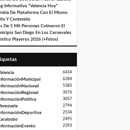
og Informativo “Valencia Hoy”
mbia De Plataforma Con El Mismo
ilo Y Contenido
s De 5 Mil Personas Colmaron El
nicipio San Diego En Los Carnavales
ístico Playeros 2026 (+Fotos)
tiquetas
6434
alencia
6284
nformaciónMunicipal
5383
nformaciónNacional
3676
nformaciónRegional
3057
nformaciónPolítica
2794
enezuela
2534
nformaciónDeportiva
2495
Carabobo
2393
nformaciónEvento