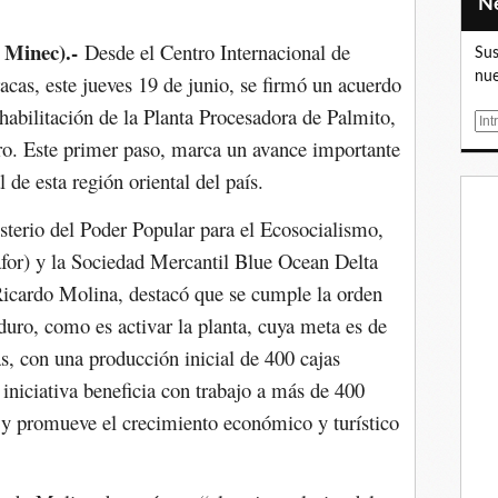
 Minec).-
Desde el Centro Internacional de
Sus
nue
acas, este jueves 19 de junio, se firmó un acuerdo
ehabilitación de la Planta Procesadora de Palmito,
E
o. Este primer paso, marca un avance importante
m
a
 de esta región oriental del país.
i
l
isterio del Poder Popular para el Ecosocialismo,
for) y la Sociedad Mercantil Blue Ocean Delta
 Ricardo Molina, destacó que se cumple la orden
uro, como es activar la planta, cuya meta es de
s, con una producción inicial de 400 cajas
 iniciativa beneficia con trabajo a más de 400
 promueve el crecimiento económico y turístico