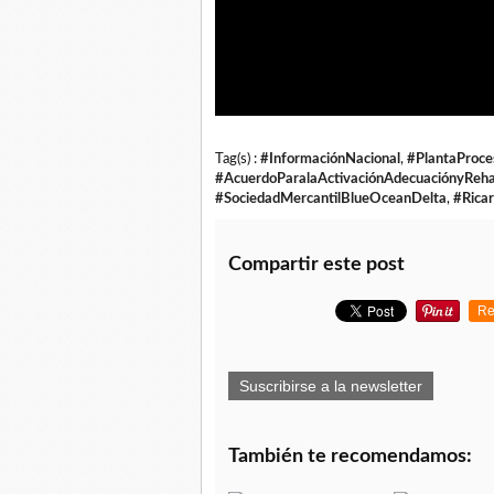
Tag(s) :
#InformaciónNacional
,
#PlantaProce
#AcuerdoParalaActivaciónAdecuaciónyRehab
#SociedadMercantilBlueOceanDelta
,
#Rica
Compartir este post
Re
Suscribirse a la newsletter
También te recomendamos: