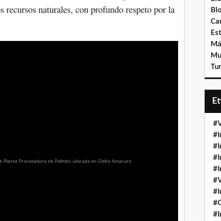
 recursos naturales, con profundo respeto por la
Bl
Ca
Est
Má
Mu
Tur
E
#V
#I
#I
#I
#I
#V
#I
#
#I