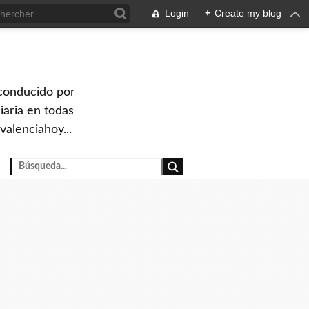
Login
+
Create my blog
 conducido por
iaria en todas
valenciahoy...