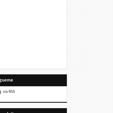
Sígueme
via RSS