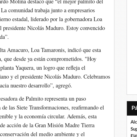
rdo Molina destacó que “el mejor palmito del
La comunidad trabaja junto a empresarios
ierno estadal, liderado por la gobernadora Loa
el presidente Nicolás Maduro. Estoy convencido
ida”.
elta Amacuro, Loa Tamaronis, indicó que esta
na, que desde ya están comprometidos. "Hoy
planta Yaquera, un logro que refleja el
ano y el presidente Nicolás Maduro. Celebramos
acia nuestro desarrollo”, agregó.
cesadora de Palmito representa un paso
a de las Siete Transformaciones, reafirmando el
enible y la economía circular. Además, esta
Al
s de acción de la Gran Misión Madre Tierra
Su
 conservación del medio ambiente y el
El