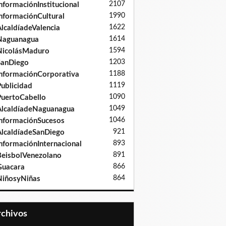
2107
nformaciónInstitucional
1990
nformaciónCultural
1622
lcaldíadeValencia
1614
Naguanagua
1594
NicolásMaduro
1203
SanDiego
1188
nformaciónCorporativa
1119
ublicidad
1090
uertoCabello
1049
lcaldíadeNaguanagua
1046
nformaciónSucesos
921
lcaldíadeSanDiego
893
nformaciónInternacional
891
eisbolVenezolano
866
Guacara
864
iñosyNiñas
Archivos