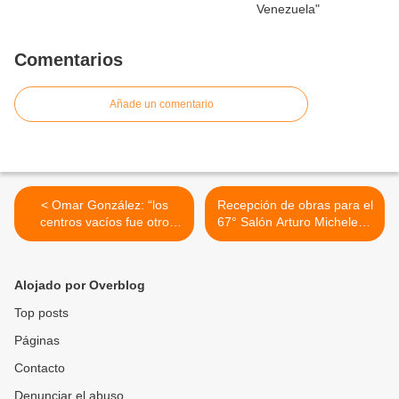
Comentarios
Añade un comentario
< Omar González: “los
Recepción de obras para el
centros vacíos fue otro
67° Salón Arturo Michelena
golpe contra Maduro”
se extiende hasta el 8 de
junio de 2025 >
Alojado por Overblog
Top posts
Páginas
Contacto
Denunciar el abuso