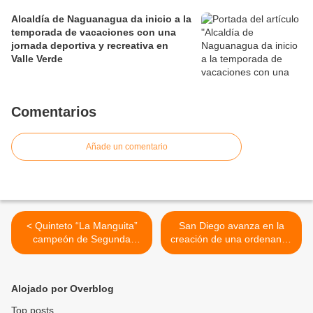
Alcaldía de Naguanagua da inicio a la
temporada de vacaciones con una
jornada deportiva y recreativa en
Valle Verde
Comentarios
Añade un comentario
< Quinteto “La Manguita”
San Diego avanza en la
campeón de Segunda
creación de una ordenanza
Categoría de la Liga de
para la protección de la
Baloncesto de Carabobo
fauna doméstica >
Alojado por Overblog
Top posts