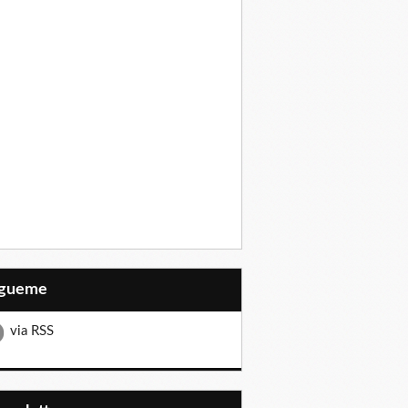
Sígueme
via RSS