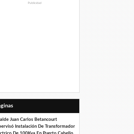
Publicidad
Páginas
calde Juan Carlos Betancourt
pervisó Instalación De Transformador
éctrico De 100Kva En Puerto Cabello