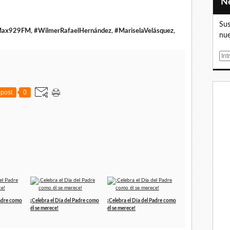
Sus
Max929FM
,
#WilmerRafaelHernández
,
#MariselaVelásquez
,
nue
E
m
a
i
post
0
l
Padre como
¡Celebra el Día del Padre como
¡Celebra el Día del Padre como
él se merece!
él se merece!