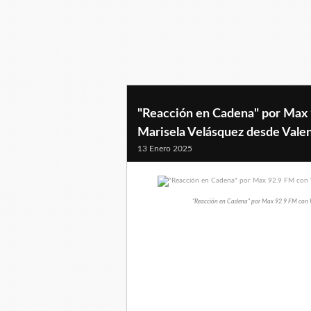
"Reacción en Cadena" por Max
Marisela Velásquez desde Valen
13 Enero 2025
"Reacción en Cadena" por Max 92.9 FM con W