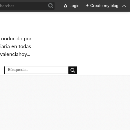
Login
+
Create my blog
 conducido por
iaria en todas
valenciahoy...