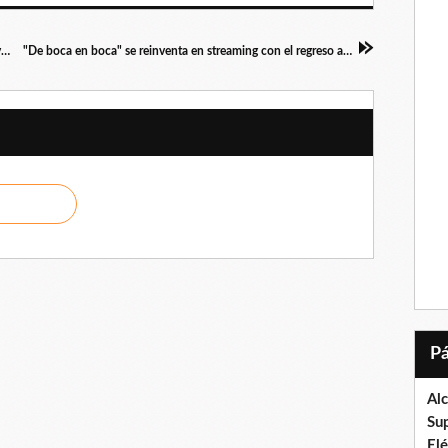
Luis Eduardo Martínez: Es criminal pedir intervención militar extranjera contra Venezuela
"De boca en boca" se reinventa en streaming con el regreso a las pantallas de Wanda D'Isidoro y Jalymar Salomón
Al
Su
El