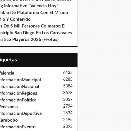
og Informativo “Valencia Hoy”
mbia De Plataforma Con El Mismo
ilo Y Contenido
s De 5 Mil Personas Colmaron El
nicipio San Diego En Los Carnavales
ístico Playeros 2026 (+Fotos)
tiquetas
6435
alencia
6285
nformaciónMunicipal
5384
nformaciónNacional
3678
nformaciónRegional
3057
nformaciónPolítica
2794
enezuela
2534
nformaciónDeportiva
2495
Carabobo
2393
nformaciónEvento