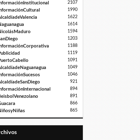
2107
nformaciónInstitucional
1990
nformaciónCultural
1622
lcaldíadeValencia
1614
Naguanagua
1594
NicolásMaduro
1203
SanDiego
1188
nformaciónCorporativa
1119
ublicidad
1091
uertoCabello
1049
lcaldíadeNaguanagua
1046
nformaciónSucesos
921
lcaldíadeSanDiego
894
nformaciónInternacional
891
eisbolVenezolano
866
Guacara
865
iñosyNiñas
Archivos