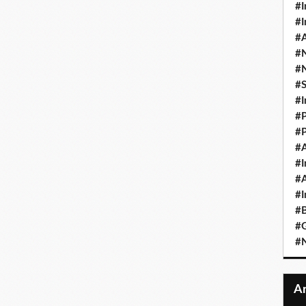
#I
#I
#A
#
#
#
#I
#P
#P
#A
#I
#A
#I
#B
#
#N