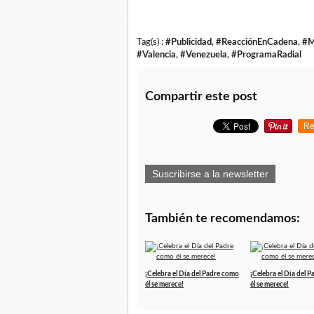
Tag(s) :
#Publicidad
,
#ReacciónEnCadena
,
#
#Valencia
,
#Venezuela
,
#ProgramaRadial
Compartir este post
Re
Suscribirse a la newsletter
También te recomendamos:
¡Celebra el Día del Padre como
¡Celebra el Día del 
él se merece!
él se merece!