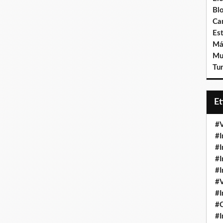
Bl
Ca
Est
Má
Mu
Tur
E
#V
#I
#I
#I
#I
#V
#I
#
#I