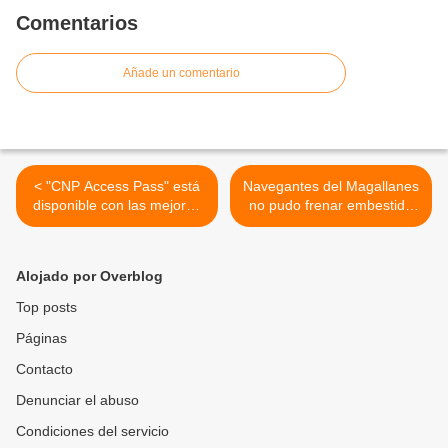
Comentarios
Añade un comentario
< "CNP Access Pass" está
Navegantes del Magallanes
disponible con las mejores
no pudo frenar embestida
oportunidades de ofertas
de las Águilas del Zulia en
para periodistas y familiares
el Estadio Luis Aparicio “El
(Publicidad)
Grande” >
Alojado por Overblog
Top posts
Páginas
Contacto
Denunciar el abuso
Condiciones del servicio