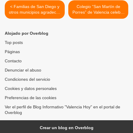
< Familias de San Diego y
Colegio “San Martín de
otros municipios agradecen
Porres” de Valencia celebró
a la alcaldía por mantener
29 años de excelencia con
tradiciones navideñas
un desfile aniversario >
Alojado por Overblog
Top posts
Páginas
Contacto
Denunciar el abuso
Condiciones del servicio
Cookies y datos personales
Preferencias de las cookies
Ver el perfil de Blog Informativo "Valencia Hoy" en el portal de
Overblog
Crear un blog en Overblog