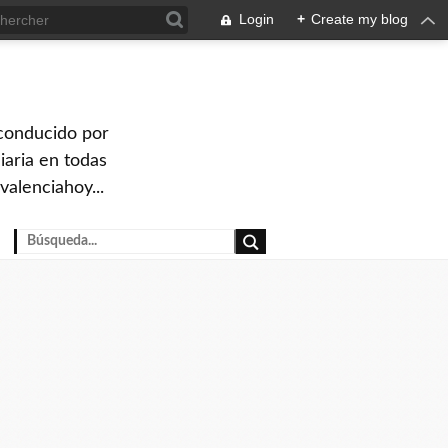
Login
+
Create my blog
 conducido por
iaria en todas
valenciahoy...