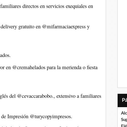
familiares directos en servicios exequiales en
elivery gratuito en @mifarmaciaexpress y
cados.
r en @cremahelados para la merienda o fiesta
lés del @cevaccarabobo., extensivo a familiares
Al
o de Impresión @turycopyimpresos.
Su
El