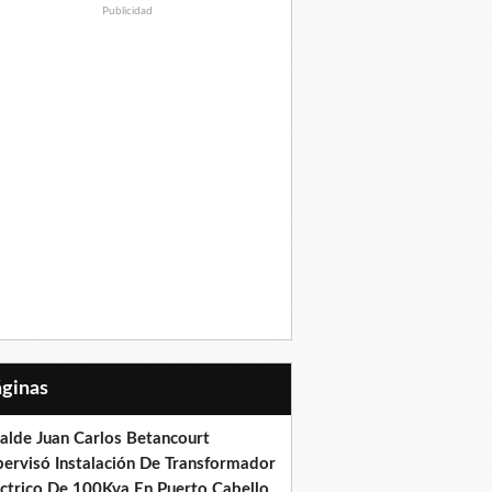
Publicidad
Páginas
calde Juan Carlos Betancourt
pervisó Instalación De Transformador
éctrico De 100Kva En Puerto Cabello