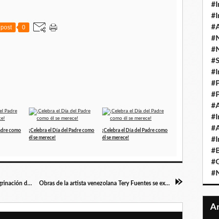
#I
#I
#A
post
0
#
#
#
#I
#P
#P
#A
#I
#A
Padre como
¡Celebra el Día del Padre como
¡Celebra el Día del Padre como
él se merece!
él se merece!
#I
#B
#
#N
Apertura del Año Jubilar 2025 se dio con peregrinación desde San Blas y santa misa en la Catedral de Valencia (+Fotos)
Obras de la artista venezolana Tery Fuentes se exponen en Miami International Fine Arts en enero 2025