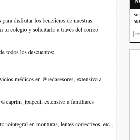
Sus
s para disfrutar los beneficios de nuestras
nue
n tu colegio y solicitarlo a través del correo
E
m
a
 de todos los descuentos:
i
l
vicios médicos en @redasesores, extensivo a
 @caprim_ipapedi, extensivo a familiares
iointegral en monturas, lentes correctivos, etc.,