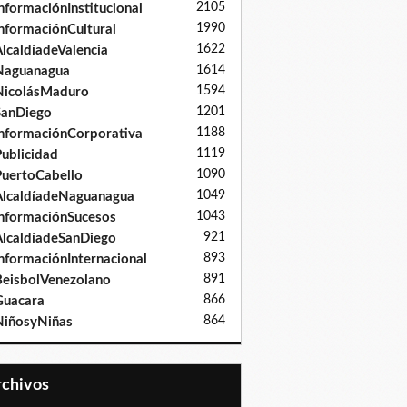
2105
nformaciónInstitucional
1990
nformaciónCultural
1622
lcaldíadeValencia
1614
Naguanagua
1594
NicolásMaduro
1201
SanDiego
1188
nformaciónCorporativa
1119
ublicidad
1090
uertoCabello
1049
lcaldíadeNaguanagua
1043
nformaciónSucesos
921
lcaldíadeSanDiego
893
nformaciónInternacional
891
eisbolVenezolano
866
Guacara
864
iñosyNiñas
Archivos