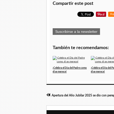
Compartir este post
Re
Suscribirse a la newsletter
También te recomendamos:
¡Celebra el Día del Padre como
¡Celebra el Día del 
él se merece!
él se merece!