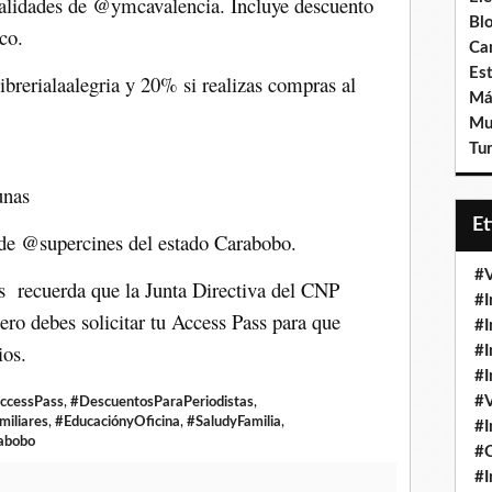
alidades de @ymcavalencia. Incluye descuento
Bl
co.
Ca
Est
rerialaalegria y 20% si realizas compras al
Má
Mu
Tur
unas
E
 de @supercines del estado Carabobo.
#V
os recuerda que la Junta Directiva del CNP
#I
ro debes solicitar tu Access Pass para que
#I
ios.
#I
#I
#V
ccessPass
,
#DescuentosParaPeriodistas
,
miliares
,
#EducaciónyOficina
,
#SaludyFamilia
,
#I
abobo
#
#I