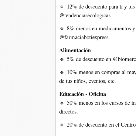
12% de descuento para ti y tus 
🔹
@tendenciasecologicas.
8% menos en medicamentos y d
🔹
@farmaciabotiexpress.
Alimentación
5% de descuento en @biomer
🔹
10% menos en compras al mayo
🔹
de tus niños, eventos, etc.
Educación - Oficina
50% menos en los cursos de ing
🔹
directos.
20% de descuento en el Centr
🔹