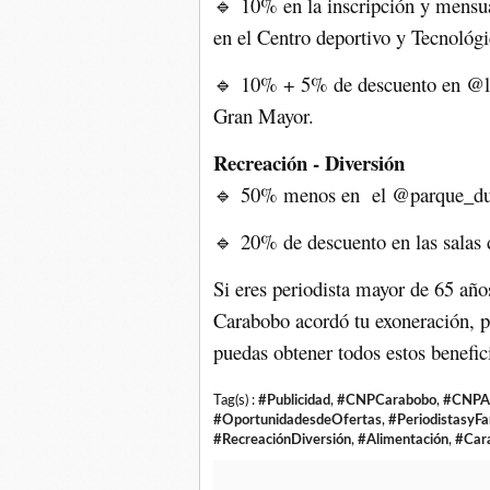
10% en la inscripción y mensu
🔹
en el Centro deportivo y Tecnológi
10% + 5% de descuento en @lib
🔹
Gran Mayor.
Recreación - Diversión
50% menos en el @parque_d
🔹
20% de descuento en las salas
🔹
Si eres periodista mayor de 65 añ
Carabobo acordó tu exoneración, pe
puedas obtener todos estos benefic
Tag(s) :
#Publicidad
,
#CNPCarabobo
,
#CNPA
#OportunidadesdeOfertas
,
#PeriodistasyFa
#RecreaciónDiversión
,
#Alimentación
,
#Car