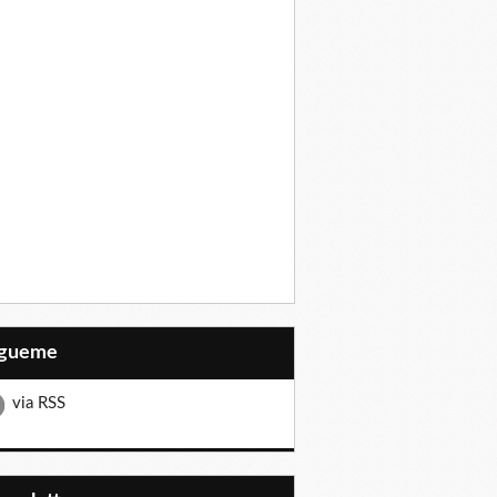
Sígueme
via RSS