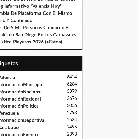
og Informativo “Valencia Hoy”
mbia De Plataforma Con El Mismo
ilo Y Contenido
s De 5 Mil Personas Colmaron El
nicipio San Diego En Los Carnavales
ístico Playeros 2026 (+Fotos)
tiquetas
6434
alencia
6284
nformaciónMunicipal
5379
nformaciónNacional
3676
nformaciónRegional
3056
nformaciónPolítica
2793
enezuela
2534
nformaciónDeportiva
2495
Carabobo
2393
nformaciónEvento