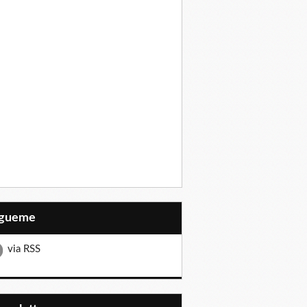
Sígueme
via RSS