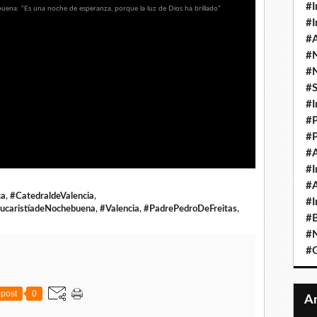
#I
#I
#A
#
#
#
#I
#P
#P
#A
#I
#A
ca
,
#CatedraldeValencia
,
#I
ucaristíadeNochebuena
,
#Valencia
,
#PadrePedroDeFreitas
,
#B
#N
#
post
0