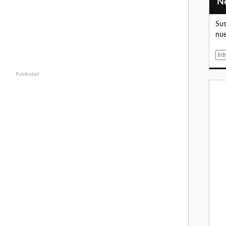
Sus
nue
E
m
Publicidad
a
i
l