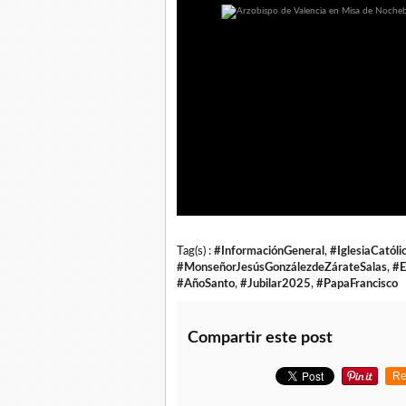
Tag(s) :
#InformaciónGeneral
,
#IglesiaCatóli
#MonseñorJesúsGonzálezdeZárateSalas
,
#E
#AñoSanto
,
#Jubilar2025
,
#PapaFrancisco
Compartir este post
Re