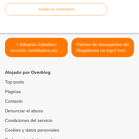
Añade un comentario
< Eduardo Caballero
Pitcheo de Navegantes del
anunció candidatura por el
Magallanes no logró frenar
circuito oeste del municipio
a la ofensiva de Caribes de
Naguanagua para la
Anzoátegui en el José
elección de jueces de paz
Bernardo Pérez >
Alojado por Overblog
Top posts
Páginas
Contacto
Denunciar el abuso
Condiciones del servicio
Cookies y datos personales