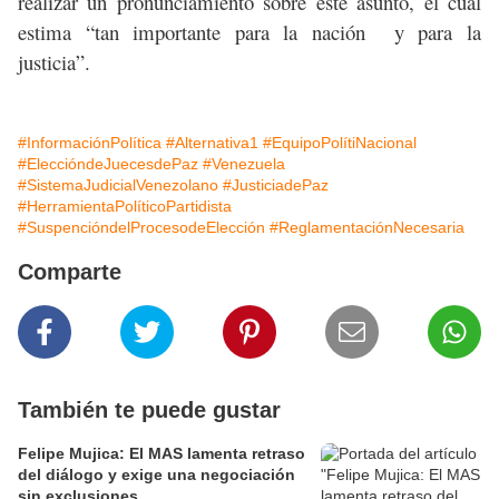
realizar un pronunciamiento sobre este asunto, el cual
estima “tan importante para la nación y para la
justicia”.
#InformaciónPolítica
#Alternativa1
#EquipoPolítiNacional
#EleccióndeJuecesdePaz
#Venezuela
#SistemaJudicialVenezolano
#JusticiadePaz
#HerramientaPolíticoPartidista
#SuspencióndelProcesodeElección
#ReglamentaciónNecesaria
Comparte
También te puede gustar
Felipe Mujica: El MAS lamenta retraso
del diálogo y exige una negociación
sin exclusiones