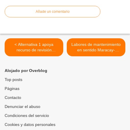
Añade un comentario
< Alternativa 1 apoya
Labores de mantenimiento
recurso de revisión
en sentido Maracay-
interpuesto por Enrique
Valencia del Túnel La
Márquez ante la Sala
Cabrera iniciarán desde el
Constitucional del TSJ
30 de septiembre >
Alojado por Overblog
Top posts
Páginas
Contacto
Denunciar el abuso
Condiciones del servicio
Cookies y datos personales