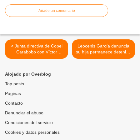
Añade un comentario
< Junta directiva de Copei
Leocenis García denuncia
Carabobo con Víctor
su hija permanece detenido
Pacheco en la Presidencia
e incomunicado desde hace
y Luis Villarroel en la
15 días >
Secretaría General
Alojado por Overblog
Top posts
Páginas
Contacto
Denunciar el abuso
Condiciones del servicio
Cookies y datos personales