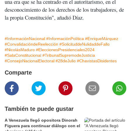
una era que se ha centrado en el autoritarismo, en el
desconocimiento de los derechos de los trabajadores, de
la propia Constitución", añadió Díaz.
#InformaciónNacional
#InformaciónPolítica
#EnriqueMárquez
#ConvalidacióndeReelección
#SolicituddeNulidaddeFallo
#NicolásMaduro
#EleccionesPresidenciales2024
#SalaConstitucional
#TribunalSupremodeJusticia
#ConsejoNacionalElectoral
#28deJulio
#ChavistasDisidentes
Comparte
También te puede gustar
A Venezuela llegó opositora Dinorah
Figuera para continuar diálogo con el