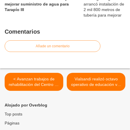
mejorar suministro de agua para
Tarapío III
Comentarios
Añade un comentario
< Avanzan trabajos de
Vialsandi realizó octavo
rehabilitación del Centro de
operativo de educación vial
Rehabilitación Integral La
dirigido a motorizados que
Compañía en el municipio
laboran y transitan en San
Guacara
Diego >
Alojado por Overblog
Top posts
Páginas