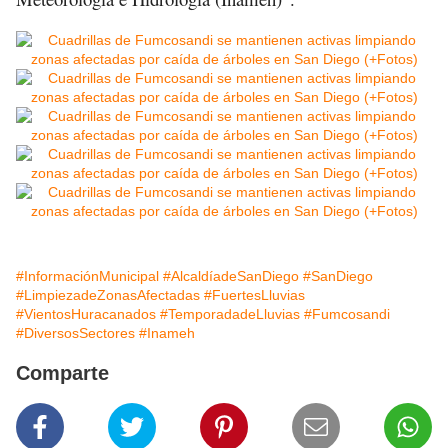
#InformaciónMunicipal
#AlcaldíadeSanDiego
#SanDiego
#LimpiezadeZonasAfectadas
#FuertesLluvias
#VientosHuracanados
#TemporadadeLluvias
#Fumcosandi
#DiversosSectores
#Inameh
Comparte