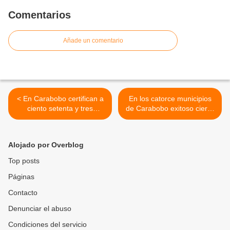
Comentarios
Añade un comentario
< En Carabobo certifican a
En los catorce municipios
ciento setenta y tres
de Carabobo exitoso cierre
emprendedores en áreas
del “Plan Agosto de
prácticas y de desarrollo
Escuelas Abiertas 2024” >
comercial
Alojado por Overblog
Top posts
Páginas
Contacto
Denunciar el abuso
Condiciones del servicio