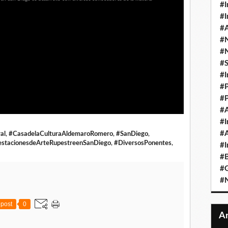
#I
#I
#A
#
#
#
#I
#P
#P
#A
#I
#A
al
,
#CasadelaCulturaAldemaroRomero
,
#SanDiego
,
festacionesdeArteRupestreenSanDiego
,
#DiversosPonentes
,
#I
#B
#
#N
post
0