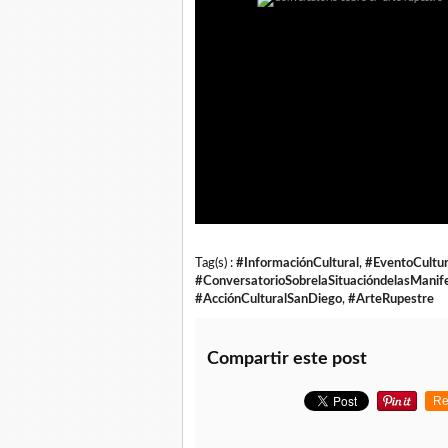
Tag(s) :
#InformaciónCultural
,
#EventoCultur
#ConversatorioSobrelaSituacióndelasMani
#AcciónCulturalSanDiego
,
#ArteRupestre
Compartir este post
Re