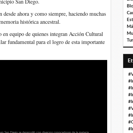
nicipio San Diego.
Bl
rán desde ahora y como siempre, haciendo muchas
Ca
Est
memoria histórica ancestral.
Má
o en equipo de quienes integran Acción Cultural
Mu
lar fundamental para el logro de esta importante
Tur
E
#V
#I
#I
#I
#I
#V
#I
#
#I