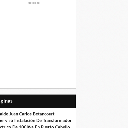
Publicidad
Páginas
calde Juan Carlos Betancourt
pervisó Instalación De Transformador
éctrico De 100Kva En Puerto Cabello