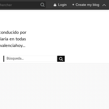
Login
+
Create my blog
 conducido por
iaria en todas
valenciahoy...