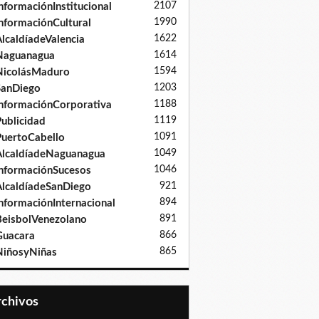
2107
nformaciónInstitucional
1990
nformaciónCultural
1622
lcaldíadeValencia
1614
Naguanagua
1594
NicolásMaduro
1203
SanDiego
1188
nformaciónCorporativa
1119
ublicidad
1091
uertoCabello
1049
lcaldíadeNaguanagua
1046
nformaciónSucesos
921
lcaldíadeSanDiego
894
nformaciónInternacional
891
eisbolVenezolano
866
Guacara
865
iñosyNiñas
Archivos