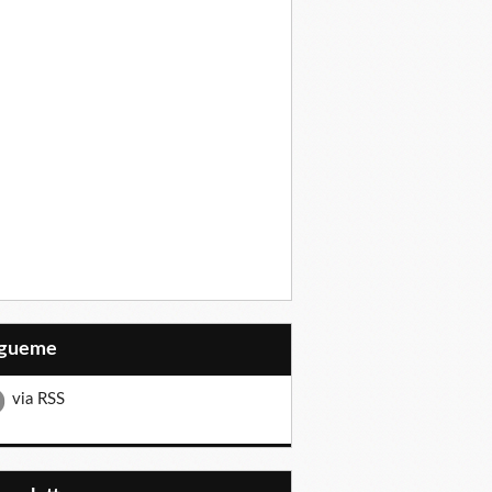
Sígueme
via RSS