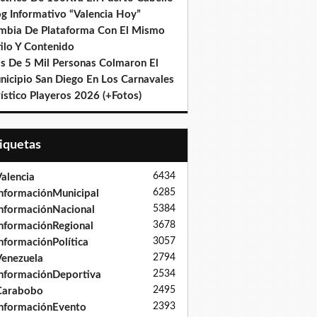
og Informativo “Valencia Hoy”
mbia De Plataforma Con El Mismo
ilo Y Contenido
s De 5 Mil Personas Colmaron El
nicipio San Diego En Los Carnavales
ístico Playeros 2026 (+Fotos)
tiquetas
6434
alencia
6285
nformaciónMunicipal
5384
nformaciónNacional
3678
nformaciónRegional
3057
nformaciónPolítica
2794
enezuela
2534
nformaciónDeportiva
2495
Carabobo
2393
nformaciónEvento