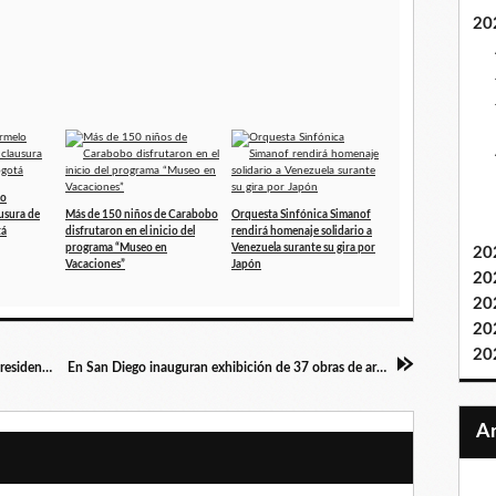
20
lo
ausura de
Más de 150 niños de Carabobo
Orquesta Sinfónica Simanof
tá
disfrutaron en el inicio del
rendirá homenaje solidario a
programa “Museo en
Venezuela surante su gira por
20
Vacaciones”
Japón
20
20
20
20
Protesta abierta contra resultados electorales presidenciales y respeto a derechos humanos en el Trigal Norte de Valencia
En San Diego inauguran exhibición de 37 obras de artes "Una Menina para Velázquez" en homenaje a Ramón Belisario