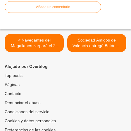
Añade un comentario
< Navegantes del
Sociedad Amigos de
Magallanes zarpará el 23
Valencia entregó Botón de
de septiembre de cara a la
Honor a monseñor Saul
temporada 2024 – 2025 de
Figueroa Albornoz >
la LVBP
Alojado por Overblog
Top posts
Páginas
Contacto
Denunciar el abuso
Condiciones del servicio
Cookies y datos personales
Preferencias de las cookies