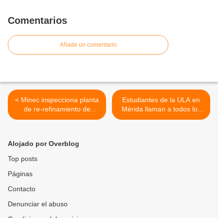
Comentarios
Añade un comentario
< Minec inspecciona planta
Estudiantes de la ULA en
de re-refinamiento de
Mérida llaman a todos los
aceites lubricantes usados
jóvenes a votar y a
en Carabobo
defender el voto el 28 de
julio >
Alojado por Overblog
Top posts
Páginas
Contacto
Denunciar el abuso