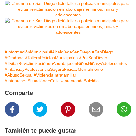
#InformaciónMunicipal
#AlcaldíadeSanDiego
#SanDiego
#Cmdnna
#TalleraPolicíasMunicipales
#PoliSanDiego
#EvitarRevictimizaciónenAbordajesenNiñosNiñasyAdolescentes
#InfanciayAdolescenciaSeguraFísicayMentalmente
#AbusoSexual
#ViolenciaIntrafamiliar
#InfantesenSituacióndeCalle
#IntentosdeSuicidio
Comparte
También te puede gustar