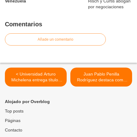
Venezuela
Comentarios
Añade un comentario
< Universidad Arturo
Juan Pablo Penilla
Michelena entrega títulos
Rodríguez destaca como
en Formación de Estudios
“El brazo fuerte de la
Teológicos
justicia” en México con el
premio “Bussines Awards
Alojado por Overblog
2024” >
Top posts
Páginas
Contacto