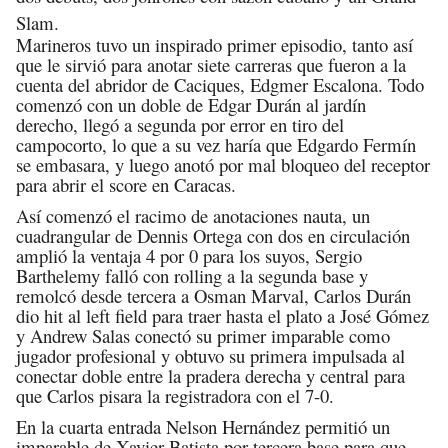
Slam.
Marineros tuvo un inspirado primer episodio, tanto así
que le sirvió para anotar siete carreras que fueron a la
cuenta del abridor de Caciques, Edgmer Escalona. Todo
comenzó con un doble de Edgar Durán al jardín
derecho, llegó a segunda por error en tiro del
campocorto, lo que a su vez haría que Edgardo Fermín
se embasara, y luego anotó por mal bloqueo del receptor
para abrir el score en Caracas.
Así comenzó el racimo de anotaciones nauta, un
cuadrangular de Dennis Ortega con dos en circulación
amplió la ventaja 4 por 0 para los suyos, Sergio
Barthelemy falló con rolling a la segunda base y
remolcó desde tercera a Osman Marval, Carlos Durán
dio hit al left field para traer hasta el plato a José Gómez
y Andrew Salas conectó su primer imparable como
jugador profesional y obtuvo su primera impulsada al
conectar doble entre la pradera derecha y central para
que Carlos pisara la registradora con el 7-0.
En la cuarta entrada Nelson Hernández permitió un
imparable de Xavier Batista por tercera base para que