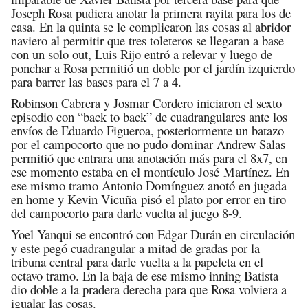
Joseph Rosa pudiera anotar la primera rayita para los de
casa. En la quinta se le complicaron las cosas al abridor
naviero al permitir que tres toleteros se llegaran a base
con un solo out, Luis Rijo entró a relevar y luego de
ponchar a Rosa permitió un doble por el jardín izquierdo
para barrer las bases para el 7 a 4.
Robinson Cabrera y Josmar Cordero iniciaron el sexto
episodio con “back to back” de cuadrangulares ante los
envíos de Eduardo Figueroa, posteriormente un batazo
por el campocorto que no pudo dominar Andrew Salas
permitió que entrara una anotación más para el 8x7, en
ese momento estaba en el montículo José Martínez. En
ese mismo tramo Antonio Domínguez anotó en jugada
en home y Kevin Vicuña
pisó
el plato por error en tiro
del campocorto para darle vuelta al juego 8-9.
Yoel Yanqui se encontró con Edgar Durán en circulación
y este pegó cuadrangular a mitad de gradas por la
tribuna central para darle vuelta a la papeleta en el
octavo tramo. En la baja de ese mismo inning Batista
dio doble a la pradera derecha para que Rosa volviera a
igualar las cosas.