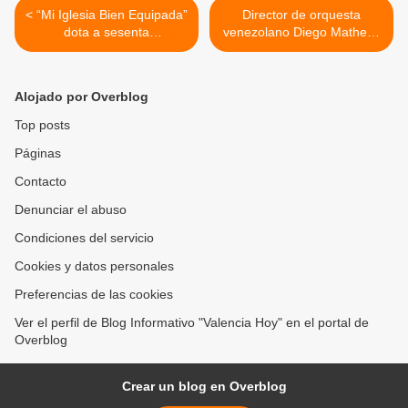
< “Mi Iglesia Bien Equipada”
Director de orquesta
dota a sesenta
venezolano Diego Matheuz
congregaciones cristianas –
ovacionado en su debut en
evangélicas del estado
el Metropolitan Opera de
Carabobo
Nueva York >
Alojado por Overblog
Top posts
Páginas
Contacto
Denunciar el abuso
Condiciones del servicio
Cookies y datos personales
Preferencias de las cookies
Ver el perfil de Blog Informativo "Valencia Hoy" en el portal de
Overblog
Crear un blog en Overblog