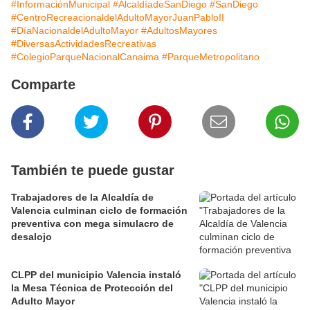
#InformaciónMunicipal
#AlcaldíadeSanDiego
#SanDiego
#CentroRecreacionaldelAdultoMayorJuanPabloII
#DíaNacionaldelAdultoMayor
#AdultosMayores
#DiversasActividadesRecreativas
#ColegioParqueNacionalCanaima
#ParqueMetropolitano
Comparte
También te puede gustar
Trabajadores de la Alcaldía de
Valencia culminan ciclo de formación
preventiva con mega simulacro de
desalojo
CLPP del municipio Valencia instaló
la Mesa Técnica de Protección del
Adulto Mayor