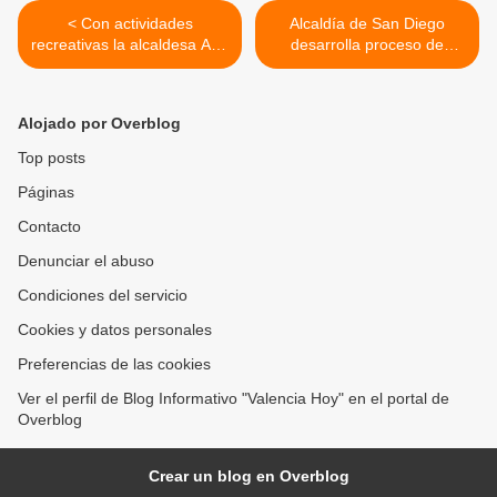
< Con actividades
Alcaldía de San Diego
recreativas la alcaldesa Ana
desarrolla proceso de
González celebró en
consulta popular
Naguanagua el Día
"Diagnóstico Participativo
Nacional del Adulto Mayor
2024" >
Alojado por Overblog
Top posts
Páginas
Contacto
Denunciar el abuso
Condiciones del servicio
Cookies y datos personales
Preferencias de las cookies
Ver el perfil de Blog Informativo "Valencia Hoy" en el portal de
Overblog
Crear un blog en Overblog