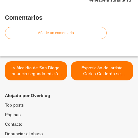
Comentarios
Añade un comentario
< Alcaldía de San Diego
Exposición del artista
anuncia segunda edición
Carlos Calderón se
del "Concierto en el
presenta en la Galería
Parque" con Oscarcito
Plurarte de Caracas desde
el 4 de mayo >
Alojado por Overblog
Top posts
Páginas
Contacto
Denunciar el abuso