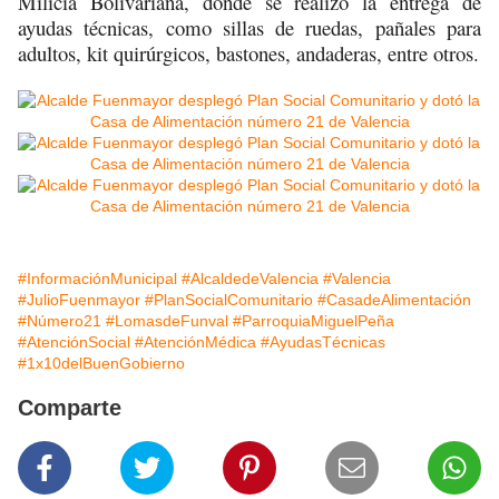
Milicia Bolivariana, donde se realizó la entrega de
ayudas técnicas, como sillas de ruedas, pañales para
adultos, kit quirúrgicos, bastones, andaderas, entre otros.
#InformaciónMunicipal
#AlcaldedeValencia
#Valencia
#JulioFuenmayor
#PlanSocialComunitario
#CasadeAlimentación
#Número21
#LomasdeFunval
#ParroquiaMiguelPeña
#AtenciónSocial
#AtenciónMédica
#AyudasTécnicas
#1x10delBuenGobierno
Comparte