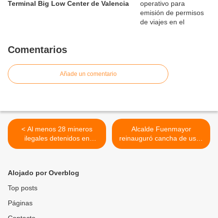
Terminal Big Low Center de Valencia
Comentarios
Añade un comentario
< Al menos 28 mineros
Alcalde Fuenmayor
ilegales detenidos en
reinauguró cancha de usos
desalojos de reservas
múltiples Centro Norte de la
naturales en el estado
parroquia San José en
Amazonas
Valencia >
Alojado por Overblog
Top posts
Páginas